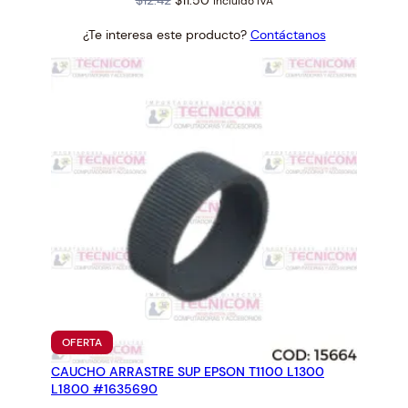
$
12.42
$
11.50
incluido IVA
price
price
¿Te interesa este producto?
Contáctanos
was:
is:
$12.42.
$11.50.
PRODUCTO
OFERTA
EN
CAUCHO ARRASTRE SUP EPSON T1100 L1300
OFERTA
L1800 #1635690