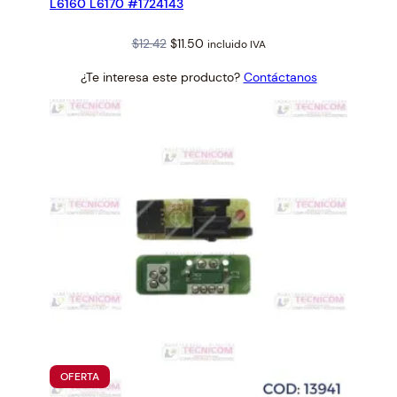
L6160 L6170 #1724143
Original
Current
$
12.42
$
11.50
incluido IVA
price
price
¿Te interesa este producto?
Contáctanos
was:
is:
$12.42.
$11.50.
PRODUCTO
OFERTA
EN