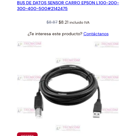
BUS DE DATOS SENSOR CARRO EPSON L100-200-
OFERTA
300-400-500#2142475
Original
Current
$
8.87
$
8.21
incluido IVA
price
price
¿Te interesa este producto?
Contáctanos
was:
is:
$8.87.
$8.21.