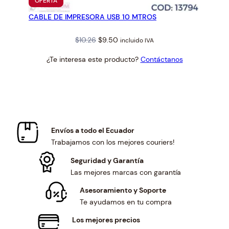
PRODUCTO
OFERTA
EN
CABLE DE IMPRESORA USB 10 MTROS
OFERTA
Original
Current
$
10.26
$
9.50
incluido IVA
price
price
¿Te interesa este producto?
Contáctanos
was:
is:
$10.26.
$9.50.
Envíos a todo el Ecuador
Trabajamos con los mejores couriers!
Seguridad y Garantía
Las mejores marcas con garantía
Asesoramiento y Soporte
Te ayudamos en tu compra
Los mejores precios