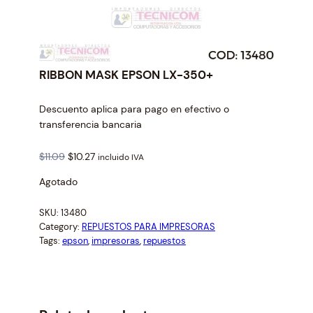
RIBBON MASK EPSON LX-350+
Descuento aplica para pago en efectivo o
transferencia bancaria
O
C
$
11.09
$
10.27
incluido IVA
r
u
Agotado
i
r
g
r
SKU:
13480
i
e
Category:
REPUESTOS PARA IMPRESORAS
n
n
Tags:
epson
, 
impresoras
, 
repuestos
a
t
l
p
p
r
r
i
i
c