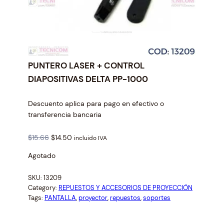
PUNTERO LASER + CONTROL
DIAPOSITIVAS DELTA PP-1000
Descuento aplica para pago en efectivo o
transferencia bancaria
O
C
$
15.66
$
14.50
incluido IVA
r
u
Agotado
i
r
g
r
SKU:
13209
i
e
Category:
REPUESTOS Y ACCESORIOS DE PROYECCIÓN
n
n
Tags:
PANTALLA
, 
proyector
, 
repuestos
, 
soportes
a
t
l
p