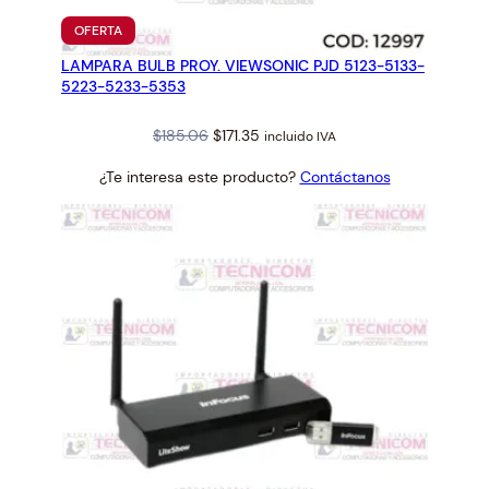
PRODUCTO
OFERTA
EN
LAMPARA BULB PROY. VIEWSONIC PJD 5123-5133-
OFERTA
5223-5233-5353
Original
Current
$
185.06
$
171.35
incluido IVA
price
price
¿Te interesa este producto?
Contáctanos
was:
is:
$185.06.
$171.35.