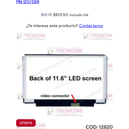
PIN IZQ/DER
Original
Current
$
111.78
$
103.50
incluido IVA
price
price
¿Te interesa este producto?
Contáctanos
was:
is:
$111.78.
$103.50.
PRODUCTO
OFERTA
EN