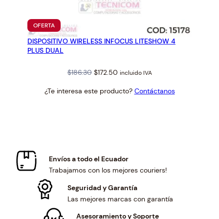
PRODUCTO
OFERTA
EN
DISPOSITIVO WIRELESS INFOCUS LITESHOW 4
OFERTA
PLUS DUAL
Original
Current
$
186.30
$
172.50
incluido IVA
price
price
¿Te interesa este producto?
Contáctanos
was:
is:
$186.30.
$172.50.
Envíos a todo el Ecuador
Trabajamos con los mejores couriers!
Seguridad y Garantía
Las mejores marcas con garantía
Asesoramiento y Soporte