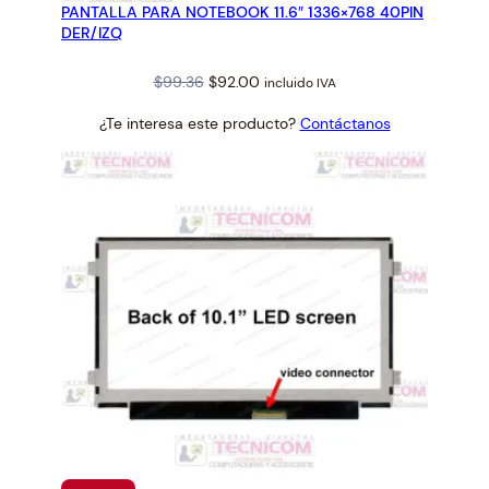
PANTALLA PARA NOTEBOOK 11.6″ 1336×768 40PIN
OFERTA
DER/IZQ
Original
Current
$
99.36
$
92.00
incluido IVA
price
price
¿Te interesa este producto?
Contáctanos
was:
is:
$99.36.
$92.00.