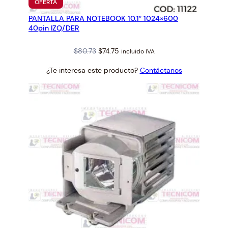
PRODUCTO
OFERTA
EN
PANTALLA PARA NOTEBOOK 10.1″ 1024×600
OFERTA
40pin IZQ/DER
Original
Current
$
80.73
$
74.75
incluido IVA
price
price
¿Te interesa este producto?
Contáctanos
was:
is:
$80.73.
$74.75.