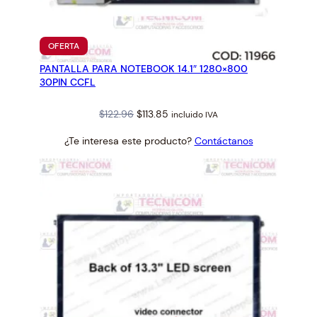
C
T
O
PRODUCTO
OFERTA
R
EN
PANTALLA PARA NOTEBOOK 14.1″ 1280×800
OFERTA
I
30PIN CCFL
N
T
Original
Current
$
122.96
$
113.85
incluido IVA
E
price
price
¿Te interesa este producto?
Contáctanos
R
was:
is:
N
$122.96.
$113.85.
O
c
a
n
t
i
d
a
d