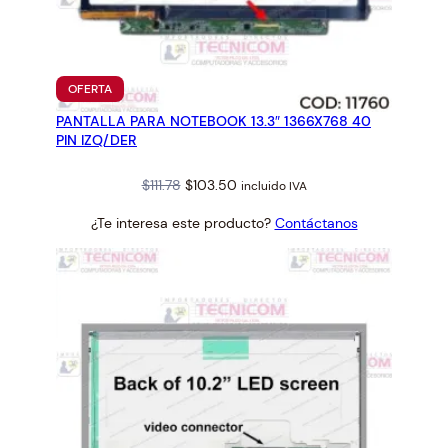
PRODUCTO
OFERTA
EN
PANTALLA PARA NOTEBOOK 13.3″ 1366X768 40
OFERTA
PIN IZQ/DER
Original
Current
$
111.78
$
103.50
incluido IVA
price
price
¿Te interesa este producto?
Contáctanos
was:
is:
$111.78.
$103.50.