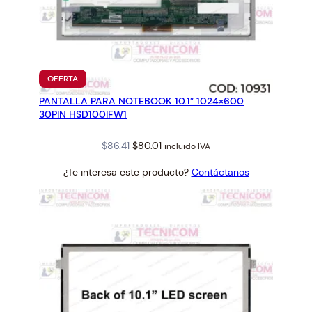
PRODUCTO
OFERTA
EN
PANTALLA PARA NOTEBOOK 10.1″ 1024×600
OFERTA
30PIN HSD100IFW1
Original
Current
$
86.41
$
80.01
incluido IVA
price
price
¿Te interesa este producto?
Contáctanos
was:
is:
$86.41.
$80.01.