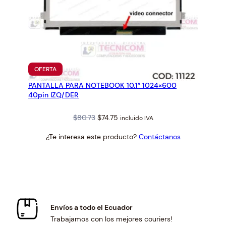
PRODUCTO
OFERTA
EN
PANTALLA PARA NOTEBOOK 10.1″ 1024×600
OFERTA
40pin IZQ/DER
Original
Current
$
80.73
$
74.75
incluido IVA
price
price
¿Te interesa este producto?
Contáctanos
was:
is:
$80.73.
$74.75.
Envíos a todo el Ecuador
Trabajamos con los mejores couriers!