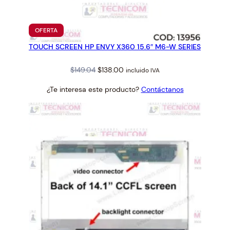
4
"
1
PRODUCTO
OFERTA
6
EN
TOUCH SCREEN HP ENVY X360 15.6″ M6-W SERIES
OFERTA
0
0
Original
Current
$
149.04
$
138.00
incluido IVA
×
price
price
9
¿Te interesa este producto?
Contáctanos
was:
is:
0
$149.04.
$138.00.
0
3
0
P
I
N
C
O
N
E