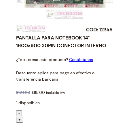
PANTALLA PARA NOTEBOOK 14″
1600×900 30PIN CONECTOR INTERNO
¿Te interesa este producto?
Contáctanos
Descuento aplica para pago en efectivo o
transferencia bancaria
O
C
$
124.20
$
115.00
incluido IVA
r
u
1 disponibles
i
r
g
r
P
-
i
e
A
+
n
n
N