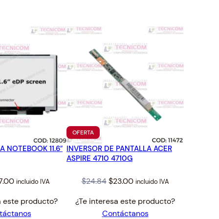
TO
PRODUCTO
OFERTA
EN
A NOTEBOOK 11.6″
INVERSOR DE PANTALLA ACER
OFERTA
ASPIRE 4710 4710G
ginal
Current
Original
Current
7.00
$
24.84
$
23.00
incluido IVA
incluido IVA
ice
price
price
price
a este producto?
¿Te interesa este producto?
s:
is:
was:
is:
táctanos
Contáctanos
.17.
$77.00.
$24.84.
$23.00.