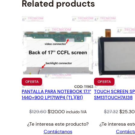
Related products
PRODUCTO
PRODUCTO
OFERTA
OFERTA
EN
EN
PANTALLA PARA NOTEBOOK 17.1″
OFERTA
TOUCH SCREEN S
OFERTA
1440×900 LP171WP4 (TL)(B1)
SM13TOUCH7A138
Original
Current
Origina
$
129.60
$
120.00
$
27.32
$
25.30
incluido IVA
price
price
price
¿Te interesa este producto?
¿Te interesa es
was:
is:
was:
Contáctanos
Contáct
$129.60.
$120.00.
$27.32.