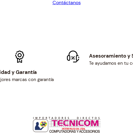
Contáctanos
I
$86.41.
$80.01.
N
S
L
I
M
c
a
Asesoramiento y 
n
Te ayudamos en tu 
t
idad y Garantía
i
jores marcas con garantía
d
a
d