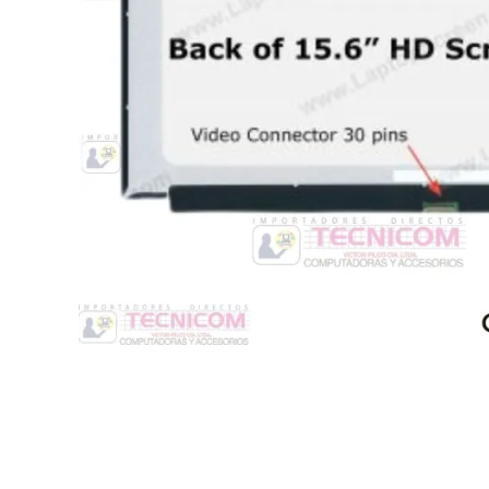
Switche
Monitores y TV
Suministros de Impresión
Punto de Venta
Conver
Accesorios y Periféricos
Adapta
Protección Eléctrica
Repuestos
Software