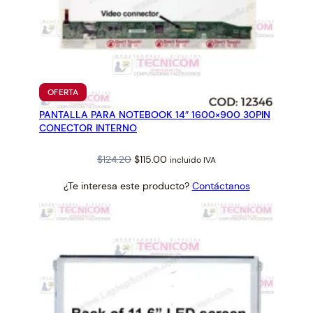
PRODUCTO
OFERTA
EN
PANTALLA PARA NOTEBOOK 14″ 1600×900 30PIN
OFERTA
CONECTOR INTERNO
Original
Current
$
124.20
$
115.00
incluido IVA
price
price
¿Te interesa este producto?
Contáctanos
was:
is:
$124.20.
$115.00.