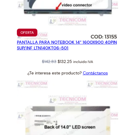
PRODUCTO
OFERTA
EN
PANTALLA PARA NOTEBOOK 14″ 1600X900 40PIN
OFERTA
SUP/INF LTN140KT06-501
Original
Current
$
142.83
$
132.25
incluido IVA
price
price
¿Te interesa este producto?
Contáctanos
was:
is:
$142.83.
$132.25.