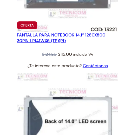
Q
/
D
E
PRODUCTO
OFERTA
EN
R
PANTALLA PARA NOTEBOOK 14.1″ 1280X800
OFERTA
c
30PIN LP141WX5 (TP)(P1)
a
n
Original
Current
$
124.20
$
115.00
incluido IVA
t
price
price
¿Te interesa este producto?
Contáctanos
was:
is:
i
$124.20.
$115.00.
d
a
d