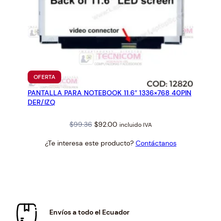
PRODUCTO
OFERTA
EN
PANTALLA PARA NOTEBOOK 11.6″ 1336×768 40PIN
OFERTA
DER/IZQ
Original
Current
$
99.36
$
92.00
incluido IVA
price
price
¿Te interesa este producto?
Contáctanos
was:
is:
$99.36.
$92.00.
Envíos a todo el Ecuador