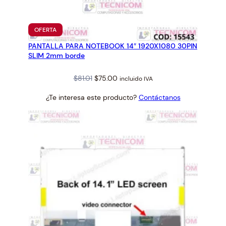
0
.
1
PRODUCTO
OFERTA
"
EN
PANTALLA PARA NOTEBOOK 14″ 1920X1080 30PIN
OFERTA
1
SLIM 2mm borde
0
2
Original
Current
$
81.01
$
75.00
incluido IVA
4
price
price
×
¿Te interesa este producto?
Contáctanos
was:
is:
6
$81.01.
$75.00.
0
0
4
0
p
i
n
I
Z