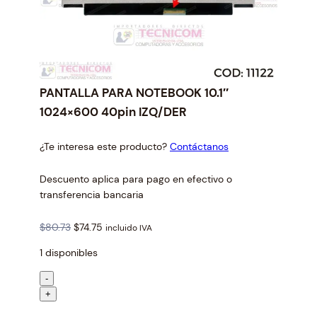
PANTALLA PARA NOTEBOOK 10.1″
1024×600 40pin IZQ/DER
¿Te interesa este producto?
Contáctanos
Descuento aplica para pago en efectivo o
transferencia bancaria
O
C
$
80.73
$
74.75
incluido IVA
r
u
1 disponibles
i
r
g
r
P
-
i
e
A
+
n
n
N