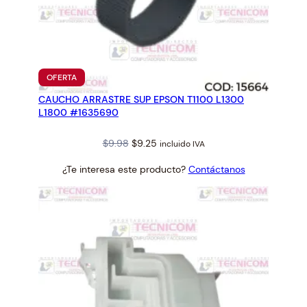
PRODUCTO
OFERTA
EN
CAUCHO ARRASTRE SUP EPSON T1100 L1300
OFERTA
L1800 #1635690
Original
Current
$
9.98
$
9.25
incluido IVA
price
price
¿Te interesa este producto?
Contáctanos
was:
is:
$9.98.
$9.25.