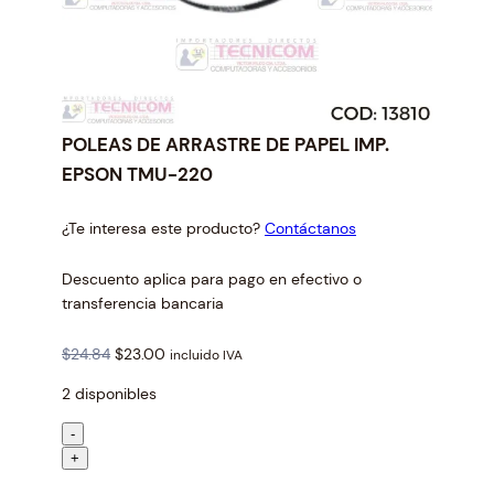
POLEAS DE ARRASTRE DE PAPEL IMP.
EPSON TMU-220
¿Te interesa este producto?
Contáctanos
Descuento aplica para pago en efectivo o
transferencia bancaria
O
C
$
24.84
$
23.00
incluido IVA
r
u
2 disponibles
i
r
g
r
P
-
i
e
O
+
n
n
L