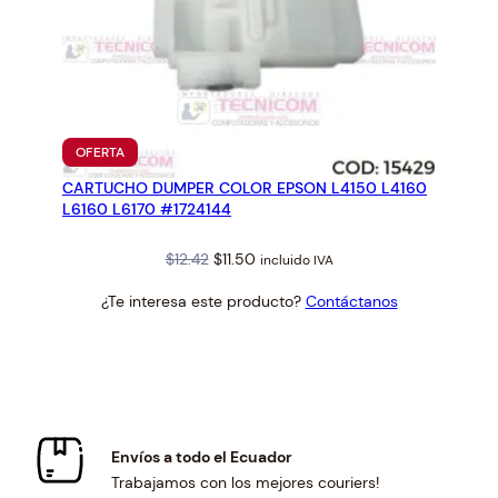
PRODUCTO
OFERTA
EN
CARTUCHO DUMPER COLOR EPSON L4150 L4160
OFERTA
L6160 L6170 #1724144
Original
Current
$
12.42
$
11.50
incluido IVA
price
price
¿Te interesa este producto?
Contáctanos
was:
is:
$12.42.
$11.50.
Envíos a todo el Ecuador
Trabajamos con los mejores couriers!