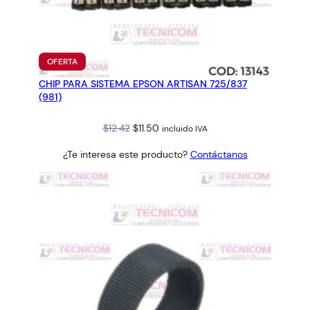
PRODUCTO
OFERTA
EN
CHIP PARA SISTEMA EPSON ARTISAN 725/837
OFERTA
(981)
Original
Current
$
12.42
$
11.50
incluido IVA
price
price
¿Te interesa este producto?
Contáctanos
was:
is:
$12.42.
$11.50.