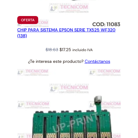
a
n
t
PRODUCTO
OFERTA
i
EN
CHIP PARA SISTEMA EPSON SERIE TX525 WF320
OFERTA
d
(138)
a
d
Original
Current
$
18.63
$
17.25
incluido IVA
price
price
¿Te interesa este producto?
Contáctanos
was:
is:
$18.63.
$17.25.