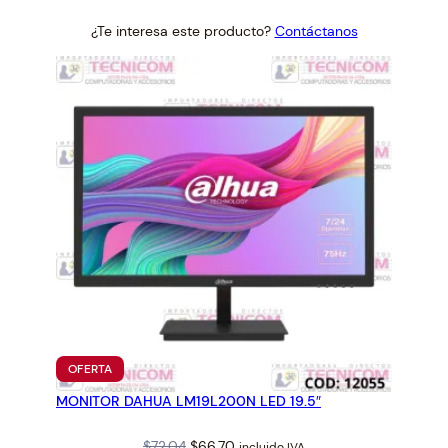
price
price
¿Te interesa este producto?
Contáctanos
was:
is:
$56.17.
$52.00.
PRODUCTO
OFERTA
EN
MONITOR DAHUA LM19L200N LED 19.5″
OFERTA
Original
Current
$
72.04
$
66.70
incluido IVA