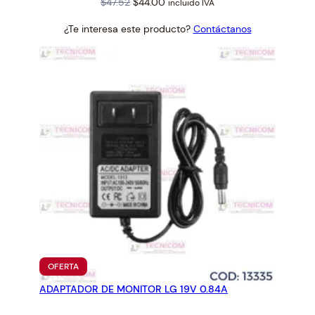
Original
Current
$
47.52
$
44.00
incluido IVA
price
price
¿Te interesa este producto?
Contáctanos
was:
is:
$47.52.
$44.00.
PRODUCTO
OFERTA
EN
ADAPTADOR DE MONITOR LG 19V 0.84A
OFERTA