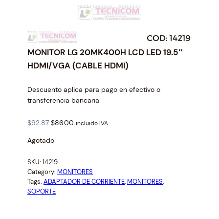
MONITOR LG 20MK400H LCD LED 19.5″
HDMI/VGA (CABLE HDMI)
Descuento aplica para pago en efectivo o
transferencia bancaria
O
C
$
92.87
$
86.00
incluido IVA
r
u
Agotado
i
r
g
r
SKU:
14219
i
e
Category:
MONITORES
n
n
Tags:
ADAPTADOR DE CORRIENTE
, 
MONITORES
, 
a
t
SOPORTE
l
p
p
r