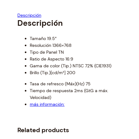
r
i
i
c
c
e
Descripción
e
i
Descripción
w
s
a
:
Tamaño 19.5″
s
$
Resolución 1366×768
:
8
Tipo de Panel TN
$
6
Ratio de Aspecto 16:9
9
.
Gama de color (Tip.) NTSC 72% (CIE1931)
2
0
Brillo (Tip.)[cd/m²] 200
.
0
8
.
Tasa de refresco (Máx)(Hz) 75
7
Tiempo de respuesta 2ms (GtG a máx.
.
Velocidad)
más información:
Related products