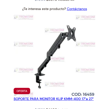
price
price
¿Te interesa este producto?
Contáctanos
was:
is:
$72.04.
$66.70.
PRODUCTO
OFERTA
EN
SOPORTE PARA MONITOR KLIP KMM-400 17″a 27″
OFERTA