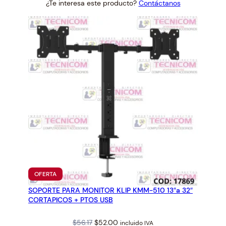
¿Te interesa este producto?
Contáctanos
was:
is:
$156.61.
$145.00.
PRODUCTO
OFERTA
EN
SOPORTE PARA MONITOR KLIP KMM-510 13″a 32″
OFERTA
CORTAPICOS + PTOS USB
Original
Current
$
56.17
$
52.00
incluido IVA