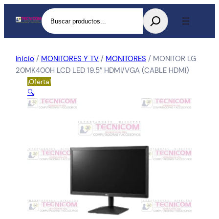
Buscar
Inicio
/
MONITORES Y TV
/
MONITORES
/ MONITOR LG
20MK400H LCD LED 19.5″ HDMI/VGA (CABLE HDMI)
¡Oferta!
🔍