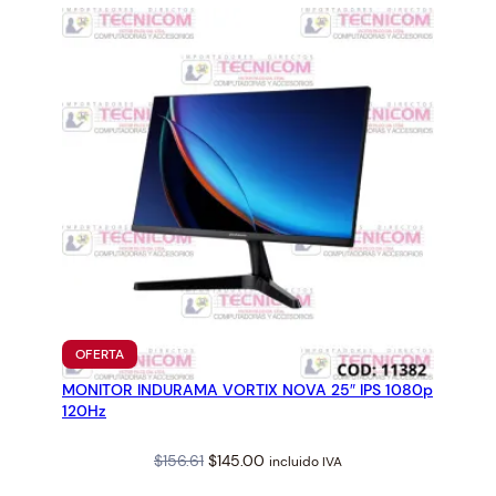
PRODUCTO
OFERTA
EN
MONITOR INDURAMA VORTIX NOVA 25″ IPS 1080p
OFERTA
120Hz
Original
Current
$
156.61
$
145.00
incluido IVA
price
price