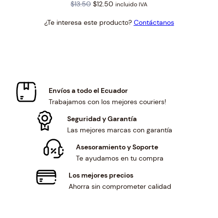
Original
Current
$
13.50
$
12.50
incluido IVA
price
price
¿Te interesa este producto?
Contáctanos
was:
is:
$13.50.
$12.50.
Envíos a todo el Ecuador
Trabajamos con los mejores couriers!
Seguridad y Garantía
Las mejores marcas con garantía
Asesoramiento y Soporte
Te ayudamos en tu compra
Los mejores precios
Ahorra sin comprometer calidad