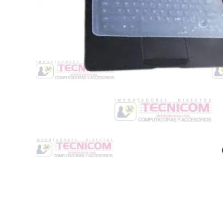
Switche
Monitores y TV
Suministros de Impresión
Punto de Venta
Conver
Accesorios y Periféricos
Adapta
Protección Eléctrica
Repuestos
Software