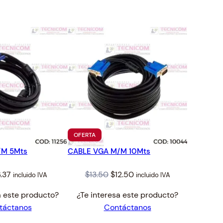
TO
PRODUCTO
OFERTA
EN
/M 5Mts
CABLE VGA M/M 10Mts
OFERTA
iginal
Current
Original
Current
.37
$
13.50
$
12.50
incluido IVA
incluido IVA
ice
price
price
price
a este producto?
¿Te interesa este producto?
s:
is:
was:
is:
táctanos
Contáctanos
.88.
$6.37.
$13.50.
$12.50.