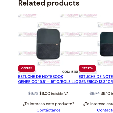
Related products
PRODUCTO
PRODUCTO
OFERTA
OFERTA
EN
EN
ESTUCHE DE NOTEBOOK
OFERTA
ESTUCHE DE NOT
OFERTA
GENERICO 15.6″ – 16″ C/BOLSILLO
GENERICO 13.3″ C
Original
Current
Origin
C
$
9.73
$
9.00
$
8.74
$
8.10
incluido IVA
i
price
price
price
p
¿Te interesa este producto?
¿Te interesa es
was:
is:
was:
is
Contáctanos
Contáct
$9.73.
$9.00.
$8.74.
$