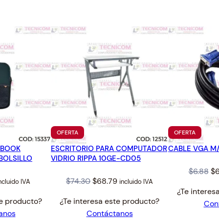
4
E
.
X
T
E
R
N
O
1
5
.
6
PRODUCTO
PRODUC
OFERTA
OFERTA
"
EN
EN
c
EBOOK
ESCRITORIO PARA COMPUTADOR
OFERTA
CABLE VGA M
OFERTA
/BOLSILLO
VIDRIO RIPPA 10GE-CD05
a
Or
n
$
6.88
$
6
al
urrent
Original
Current
$
74.30
$
68.79
ncluido IVA
incluido IVA
t
pr
¿Te interes
rice
price
price
i
wa
te producto?
¿Te interesa este producto?
Con
:
was:
is:
d
$6
anos
Contáctanos
8.10.
$74.30.
$68.79.
a