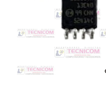
Switche
Monitores y TV
Suministros de Impresión
Punto de Venta
Conver
Accesorios y Periféricos
Adapta
Protección Eléctrica
Repuestos
Software