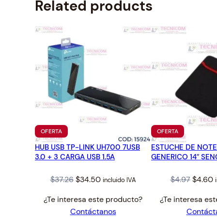
Related products
PRODUCTO
PRODUCTO
OFERTA
OFERTA
EN
EN
HUB USB TP-LINK UH700 7USB
OFERTA
ESTUCHE DE NOT
OFERTA
3.0 + 3 CARGA USB 1.5A
GENERICO 14″ SEN
Original
Current
Origina
C
$
37.26
$
34.50
$
4.97
$
4.60
incluido IVA
price
price
price
p
¿Te interesa este producto?
¿Te interesa es
was:
is:
was:
i
Contáctanos
Contáct
$37.26.
$34.50.
$4.97.
$