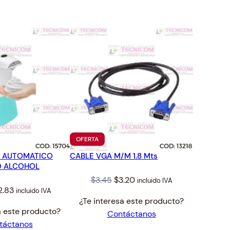
TO
PRODUCTO
OFERTA
EN
 AUTOMATICO
CABLE VGA M/M 1.8 Mts
OFERTA
O ALCOHOL
Original
Current
$
3.45
$
3.20
incluido IVA
iginal
Current
2.83
incluido IVA
price
price
¿Te interesa este producto?
ice
price
was:
is:
a este producto?
Contáctanos
s:
is:
$3.45.
$3.20.
táctanos
3.86.
$12.83.