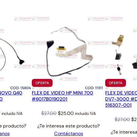
4
.
A
2
1
.
5
.
6
"
1
6
C
M
4
PRODUCTO
PRODUC
OFERTA
OFERTA
0
EN
EN
P
ENOVO G40
FLEX DE VIDEO HP MINI 700
OFERTA
FLEX DE VIDE
OFERTA
0
#6017B0190201
DV7-3000 #
I
516307-001
N
l
Current
Original
Current
0
$
27.00
$
25.00
incluido IVA
incluido IVA
c
Or
$
27.00
$
2
price
price
price
a
te producto?
¿Te interesa este producto?
pr
is:
was:
is:
n
¿Te interes
anos
Contáctanos
wa
$25.00.
$27.00.
$25.00.
t