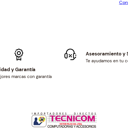
Con
$2
i
d
a
d
Asesoramiento y 
Te ayudamos en tu 
idad y Garantía
jores marcas con garantía