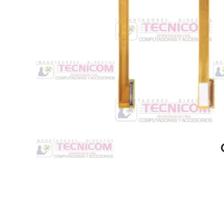
Switche
Monitores y TV
Suministros de Impresión
Punto de Venta
Conver
Accesorios y Periféricos
Adapta
Protección Eléctrica
Repuestos
Software