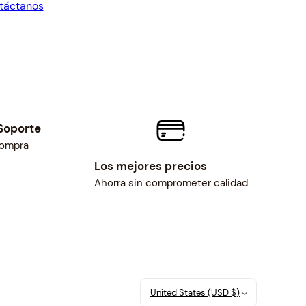
táctanos
7.00.
$25.00.
Soporte
compra
Los mejores precios
Ahorra sin comprometer calidad
United States (USD $)