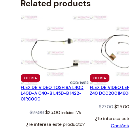
Related products
PRODUCTO
PRODUCTO
OFERTA
OFERTA
EN
EN
FLEX DE VIDEO TOSHIBA L40D
OFERTA
FLEX DE VIDEO L
OFERTA
L40D-A C40-B L45D-B 1422-
Z40 DC02001M60
01RC000
Origina
$
27.00
$
25.0
Original
Current
$
27.00
$
25.00
incluido IVA
price
¿Te interesa es
price
price
was:
¿Te interesa este producto?
Contáct
was:
is:
$27.00.