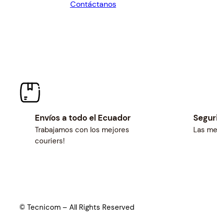
Contáctanos
$27.00.
$25.00.
Envíos a todo el Ecuador
Segur
Trabajamos con los mejores
Las me
couriers!
© Tecnicom – All Rights Reserved