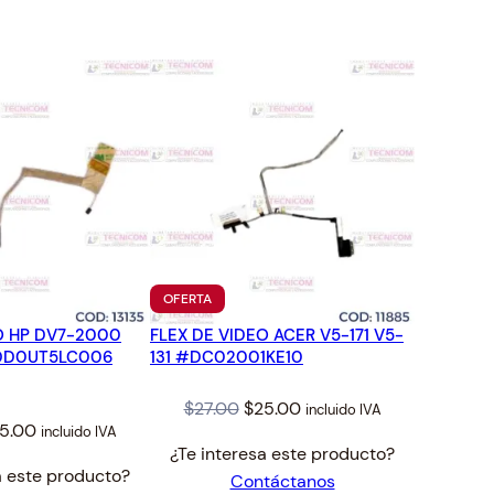
TO
PRODUCTO
OFERTA
EN
O HP DV7-2000
FLEX DE VIDEO ACER V5-171 V5-
OFERTA
DD0UT5LC006
131 #DC02001KE10
Original
Current
$
27.00
$
25.00
incluido IVA
iginal
Current
5.00
incluido IVA
price
price
¿Te interesa este producto?
ice
price
was:
is:
a este producto?
Contáctanos
s:
is:
$27.00.
$25.00.