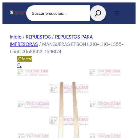
Buscar
Inicio
/
REPUESTOS
/
REPUESTOS PARA
IMPRESORAS
/ MANGUERAS EPSON L210-L110-L355-
L555 #1588413-1596174
¡Oferta!
🔍