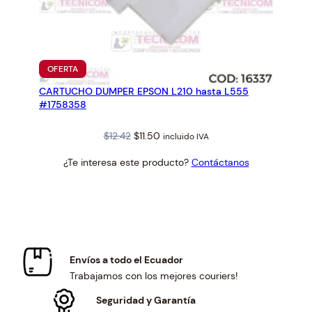
PRODUCTO
OFERTA
EN
CARTUCHO DUMPER EPSON L210 hasta L555
OFERTA
#1758358
Original
Current
$
12.42
$
11.50
incluido IVA
price
price
¿Te interesa este producto?
Contáctanos
was:
is:
$12.42.
$11.50.
Envíos a todo el Ecuador
Trabajamos con los mejores couriers!
Seguridad y Garantía