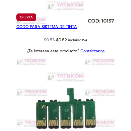
1
0
-
PRODUCTO
OFERTA
L
EN
CODO PARA SISTEMA DE TINTA
OFERTA
3
5
Original
Current
$
0.56
$
0.52
incluido IVA
5
price
price
-
¿Te interesa este producto?
Contáctanos
was:
is:
L
$0.56.
$0.52.
5
5
5
#
1
5
8
8
4
1