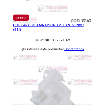
PRODUCTO
OFERTA
EN
CHIP PARA SISTEMA EPSON ARTISAN 725/837
OFERTA
(981)
Original
Current
$
12.42
$
11.50
incluido IVA
price
price
¿Te interesa este producto?
Contáctanos
was:
is:
$12.42.
$11.50.