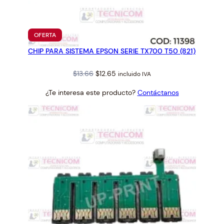
PRODUCTO
OFERTA
EN
CHIP PARA SISTEMA EPSON SERIE TX700 T50 (821)
OFERTA
Original
Current
$
13.66
$
12.65
incluido IVA
price
price
¿Te interesa este producto?
Contáctanos
was:
is:
$13.66.
$12.65.