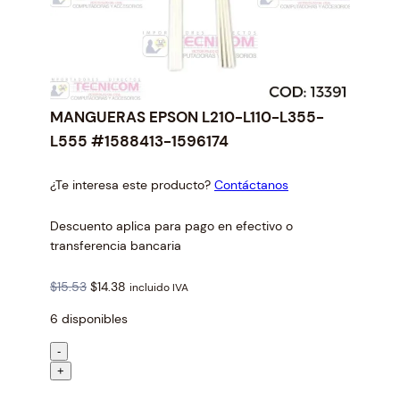
MANGUERAS EPSON L210-L110-L355-
L555 #1588413-1596174
¿Te interesa este producto?
Contáctanos
Descuento aplica para pago en efectivo o
transferencia bancaria
O
C
$
15.53
$
14.38
incluido IVA
r
u
6 disponibles
i
r
g
r
M
-
i
e
A
+
n
n
N