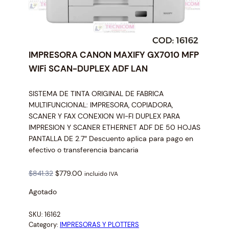
IMPRESORA CANON MAXIFY GX7010 MFP
WIFi SCAN-DUPLEX ADF LAN
SISTEMA DE TINTA ORIGINAL DE FABRICA
MULTIFUNCIONAL: IMPRESORA, COPIADORA,
SCANER Y FAX CONEXION WI-FI DUPLEX PARA
IMPRESION Y SCANER ETHERNET ADF DE 50 HOJAS
PANTALLA DE 2.7″ Descuento aplica para pago en
efectivo o transferencia bancaria
O
C
$
841.32
$
779.00
incluido IVA
r
u
Agotado
i
r
g
r
SKU:
16162
i
e
Category:
IMPRESORAS Y PLOTTERS