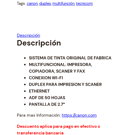
n
n
Tags:
canon
, 
duplex
, 
multifunción
, 
tecnicom
a
t
l
p
p
r
r
i
i
c
Descripción
c
e
Descripción
e
i
w
s
SISTEMA DE TINTA ORIGINAL DE FABRICA
a
:
MULTIFUNCIONAL: IMPRESORA,
s
$
COPIADORA, SCANER Y FAX
:
7
CONEXION WI-FI
$
7
DUPLEX PARA IMPRESION Y SCANER
8
9
ETHERNET
4
.
ADF DE 50 HOJAS
1
0
PANTALLA DE 2.7″
.
0
3
.
Para mas Información:
https://canon.com
2
.
Descuento aplica para pago en efectivo o
transferencia bancaria