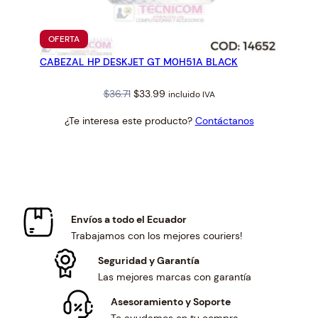
PRODUCTO
OFERTA
EN
CABEZAL HP DESKJET GT M0H51A BLACK
OFERTA
Original
Current
$
36.71
$
33.99
incluido IVA
price
price
¿Te interesa este producto?
Contáctanos
was:
is:
$36.71.
$33.99.
Envíos a todo el Ecuador
Trabajamos con los mejores couriers!
Seguridad y Garantía
Las mejores marcas con garantía
Asesoramiento y Soporte