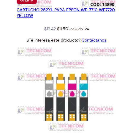
OFERTA
EN
CARTUCHO 252XL PARA EPSON WF-7710 WF7720
OFERTA
YELLOW
Original
Current
$
12.42
$
11.50
incluido IVA
price
price
¿Te interesa este producto?
Contáctanos
was:
is:
$12.42.
$11.50.