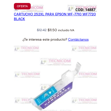
PRODUCTO
OFERTA
EN
CARTUCHO 252XL PARA EPSON WF-7710 WF7720
OFERTA
BLACK
Original
Current
$
12.42
$
11.50
incluido IVA
price
price
¿Te interesa este producto?
Contáctanos
was:
is:
$12.42.
$11.50.