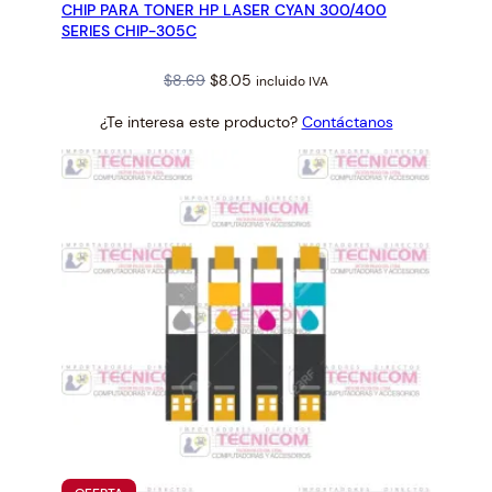
CHIP PARA TONER HP LASER CYAN 300/400
OFERTA
SERIES CHIP-305C
Original
Current
$
8.69
$
8.05
incluido IVA
price
price
¿Te interesa este producto?
Contáctanos
was:
is:
$8.69.
$8.05.
PRODUCTO