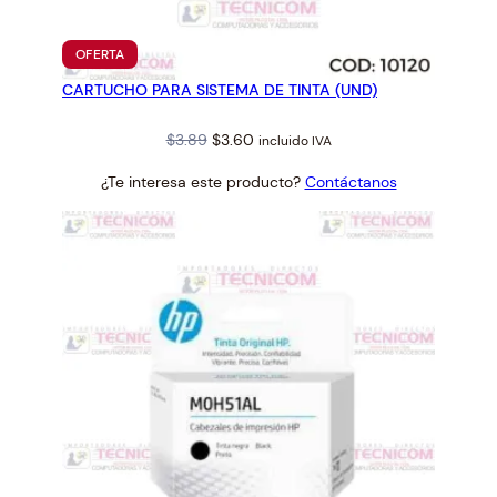
PRODUCTO
OFERTA
EN
CARTUCHO PARA SISTEMA DE TINTA (UND)
OFERTA
Original
Current
$
3.89
$
3.60
incluido IVA
price
price
¿Te interesa este producto?
Contáctanos
was:
is:
$3.89.
$3.60.