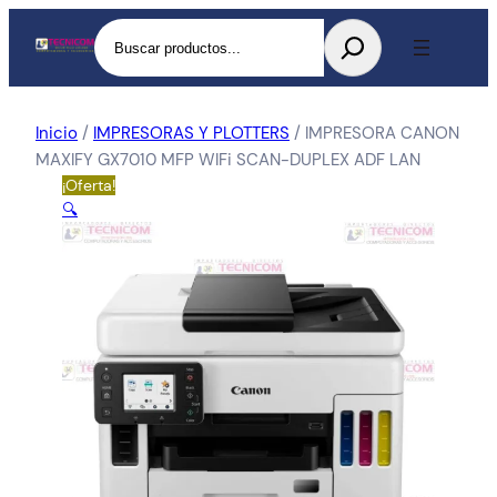
Buscar
Inicio
/
IMPRESORAS Y PLOTTERS
/ IMPRESORA CANON
MAXIFY GX7010 MFP WIFi SCAN-DUPLEX ADF LAN
¡Oferta!
🔍