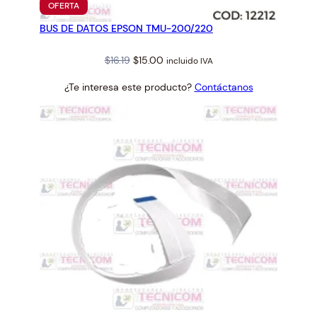
PRODUCTO
OFERTA
0
EN
BUS DE DATOS EPSON TMU-200/220
OFERTA
0
0
Original
Current
$
16.19
$
15.00
incluido IVA
2
price
price
9
¿Te interesa este producto?
Contáctanos
was:
is:
c
$16.19.
$15.00.
a
n
t
i
d
a
d