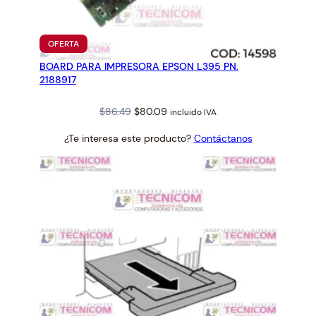
PRODUCTO
OFERTA
EN
BOARD PARA IMPRESORA EPSON L395 PN.
OFERTA
2188917
Original
Current
$
86.49
$
80.09
incluido IVA
price
price
¿Te interesa este producto?
Contáctanos
was:
is:
$86.49.
$80.09.