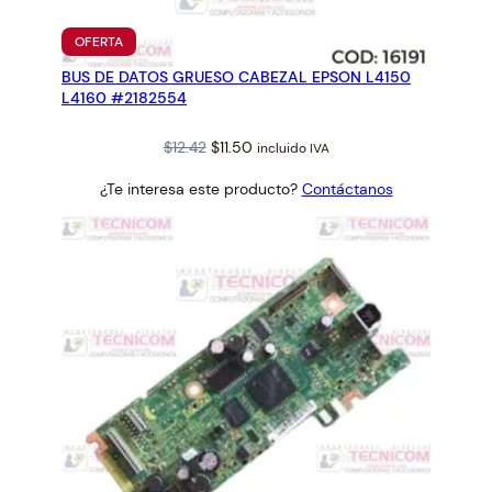
PRODUCTO
OFERTA
EN
BUS DE DATOS GRUESO CABEZAL EPSON L4150
OFERTA
L4160 #2182554
Original
Current
$
12.42
$
11.50
incluido IVA
price
price
¿Te interesa este producto?
Contáctanos
was:
is:
$12.42.
$11.50.