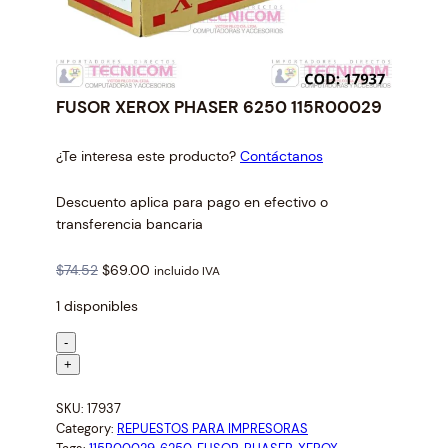
FUSOR XEROX PHASER 6250 115R00029
¿Te interesa este producto?
Contáctanos
Descuento aplica para pago en efectivo o
transferencia bancaria
O
C
$
74.52
$
69.00
incluido IVA
r
u
1 disponibles
i
r
g
r
F
-
i
e
U
+
n
n
S
a
t
SKU:
17937
O
l
p
Category:
REPUESTOS PARA IMPRESORAS
R
p
r