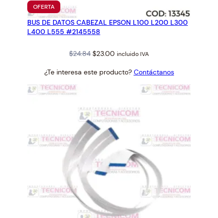
PRODUCTO
OFERTA
EN
BUS DE DATOS CABEZAL EPSON L100 L200 L300
OFERTA
L400 L555 #2145558
Original
Current
$
24.84
$
23.00
incluido IVA
price
price
¿Te interesa este producto?
Contáctanos
was:
is:
$24.84.
$23.00.