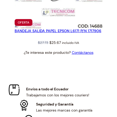
PRODUCTO
OFERTA
EN
BANDEJA SALIDA PAPEL EPSON L6171 P/N 1717906
OFERTA
Original
Current
$
27.73
$
25.67
incluido IVA
price
price
¿Te interesa este producto?
Contáctanos
was:
is:
$27.73.
$25.67.
Envíos a todo el Ecuador
Trabajamos con los mejores couriers!
Seguridad y Garantía
Las mejores marcas con garantía