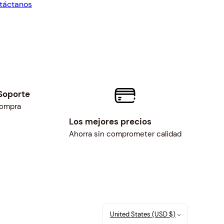
táctanos
11.
$14.00.
Soporte
compra
Los mejores precios
Ahorra sin comprometer calidad
United States (USD $)