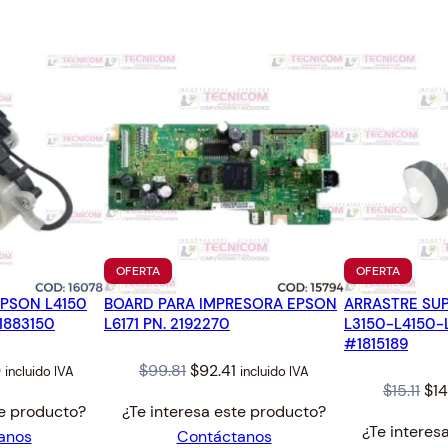
4
.
P
1
S
.
O
N
E
T
-
2
5
0
0
PRODUCTO
PRODUC
OFERTA
OFERTA
L
EN
EN
3
EPSON L4150
BOARD PARA IMPRESORA EPSON
OFERTA
ARRASTRE SUP
OFERTA
1883150
L6171 PN. 2192270
L3150-L4150-
7
#1815189
5
l
Current
Original
Current
0
$
99.81
$
92.41
incluido IVA
incluido IVA
L
Ori
$
15.11
$
1
price
price
price
3
te producto?
¿Te interesa este producto?
pri
is:
was:
is:
6
¿Te interes
anos
Contáctanos
was
$65.50.
$99.81.
$92.41.
5