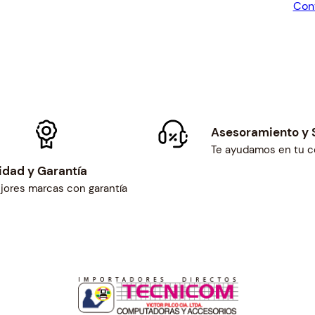
Con
$15.
c
a
n
t
i
d
a
Asesoramiento y 
d
Te ayudamos en tu 
idad y Garantía
jores marcas con garantía