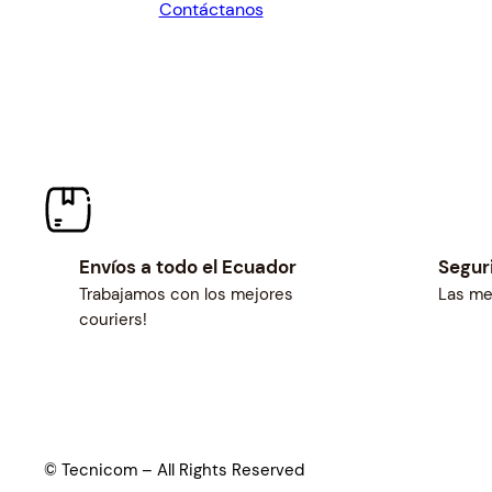
Contáctanos
$37.26.
$34.50.
Envíos a todo el Ecuador
Segur
Trabajamos con los mejores
Las me
couriers!
© Tecnicom – All Rights Reserved