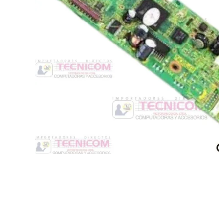
Switche
Monitores y TV
Suministros de Impresión
Punto de Venta
Conver
Accesorios y Periféricos
Adapta
Protección Eléctrica
Repuestos
Software