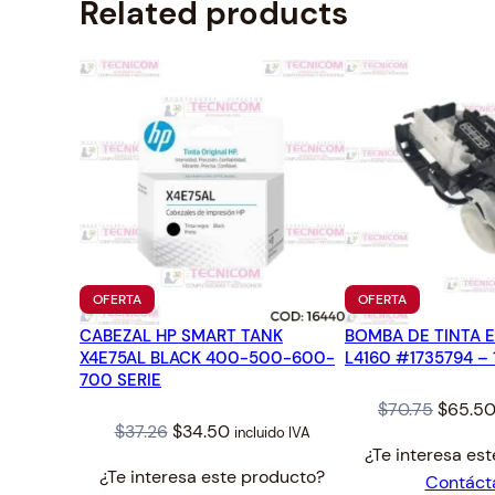
Related products
PRODUCTO
PRODUCTO
OFERTA
OFERTA
EN
EN
CABEZAL HP SMART TANK
OFERTA
BOMBA DE TINTA 
OFERTA
X4E75AL BLACK 400-500-600-
L4160 #1735794 – 
700 SERIE
Origina
$
70.75
$
65.5
Original
Current
$
37.26
$
34.50
incluido IVA
price
¿Te interesa es
price
price
was:
¿Te interesa este producto?
Contáct
was:
is:
$70.75.