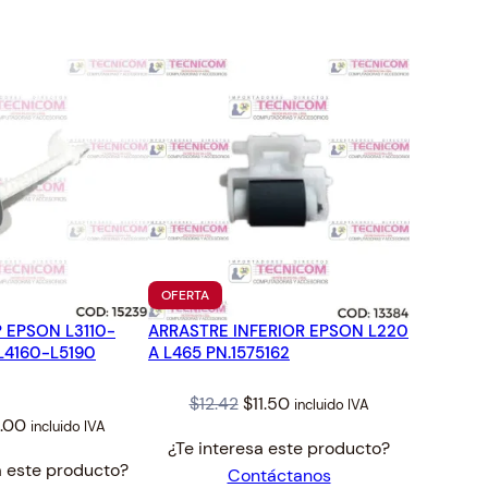
TO
PRODUCTO
OFERTA
EN
 EPSON L3110-
ARRASTRE INFERIOR EPSON L220
OFERTA
L4160-L5190
A L465 PN.1575162
Original
Current
$
12.42
$
11.50
incluido IVA
ginal
Current
4.00
incluido IVA
price
price
¿Te interesa este producto?
ce
price
was:
is:
a este producto?
Contáctanos
:
is:
$12.42.
$11.50.