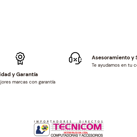
0
L
5
1
9
0
#
1
Asesoramiento y 
7
Te ayudamos en tu 
5
idad y Garantía
6
jores marcas con garantía
5
9
3
c
a
n
t
i