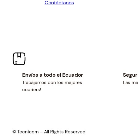
Contáctanos
$24.84.
$23.00.
Envíos a todo el Ecuador
Segur
Trabajamos con los mejores
Las me
couriers!
© Tecnicom – All Rights Reserved