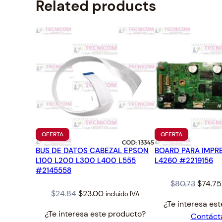
Related products
PRODUCTO
PRODUCTO
OFERTA
OFERTA
EN
EN
BUS DE DATOS CABEZAL EPSON
OFERTA
BOARD PARA IMPR
OFERTA
L100 L200 L300 L400 L555
L4260 #2219156
#2145558
Origina
$
80.73
$
74.75
Original
Current
$
24.84
$
23.00
incluido IVA
price
¿Te interesa es
price
price
was:
¿Te interesa este producto?
Contáct
was:
is:
$80.73