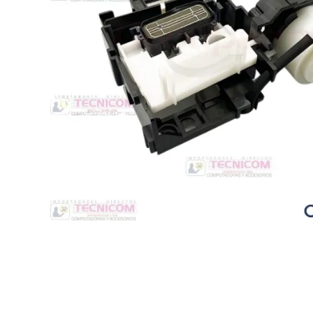
Switche
Monitores y TV
Suministros de Impresión
Punto de Venta
Conver
Accesorios y Periféricos
Adapta
Protección Eléctrica
Repuestos
Software