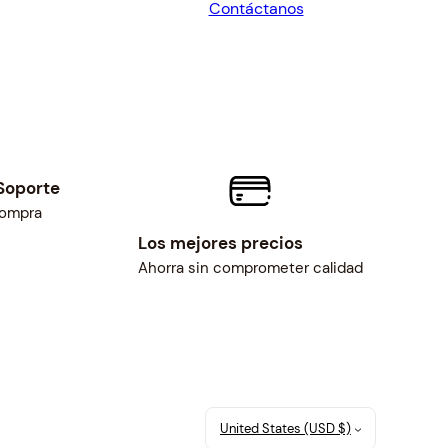
Contáctanos
$15.11.
$14.00.
Soporte
compra
Los mejores precios
Ahorra sin comprometer calidad
United States (USD $)