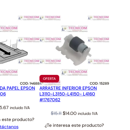
TO
PRODUCTO
OFERTA
EN
DA PAPEL EPSON
ARRASTRE INFERIOR EPSON
OFERTA
906
L3110-L3150-L4150- L4160
#1767062
iginal
Current
5.67
incluido IVA
Original
Current
$
15.11
$
14.00
incluido IVA
ice
price
a este producto?
price
price
s:
is:
¿Te interesa este producto?
táctanos
was:
is:
7.73.
$25.67.