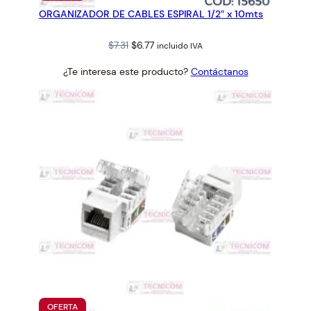
EN
ORGANIZADOR DE CABLES ESPIRAL 1/2″ x 10mts
OFERTA
d
Original
Current
$
7.31
$
6.77
incluido IVA
price
price
¿Te interesa este producto?
Contáctanos
was:
is:
$7.31.
$6.77.
PRODUCTO
OFERTA