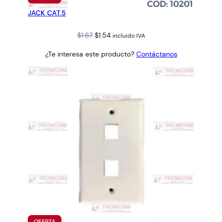
EN
JACK CAT.5
OFERTA
Original
Current
$
1.67
$
1.54
incluido IVA
price
price
¿Te interesa este producto?
Contáctanos
was:
is:
$1.67.
$1.54.
PRODUCTO
OFERTA