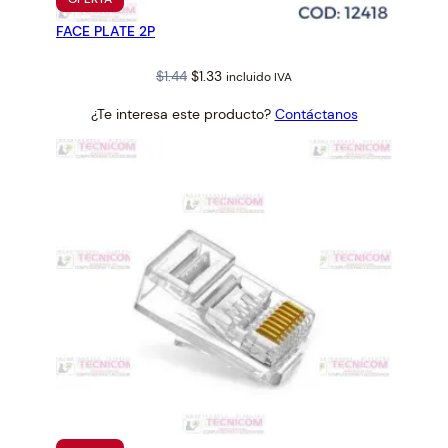
EN
FACE PLATE 2P
OFERTA
Original
Current
$
1.44
$
1.33
incluido IVA
price
price
¿Te interesa este producto?
Contáctanos
was:
is:
$1.44.
$1.33.