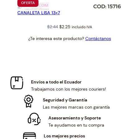
PRODUCTO
OFERTA
EN
CANALETA LISA 13×7
OFERTA
Original
Current
$
2.44
$
2.25
incluido IVA
price
price
¿Te interesa este producto?
Contáctanos
was:
is:
$2.44.
$2.25.
Envíos a todo el Ecuador
Trabajamos con los mejores couriers!
Seguridad y Garantía
Las mejores marcas con garantía
Asesoramiento y Soporte
Te ayudamos en tu compra
Los mejores precios