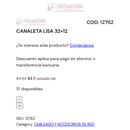
CANALETA LISA 32×12
¿Te interesa este producto?
Contáctanos
Descuento aplica para pago en efectivo o
transferencia bancaria
O
C
$
4.44
$
4.11
incluido IVA
r
u
51 disponibles
i
r
g
r
C
-
i
e
A
+
n
n
N
a
t
SKU:
12762
A
l
p
Category:
CABLEADO Y ACCESORIOS DE RED
L
p
r