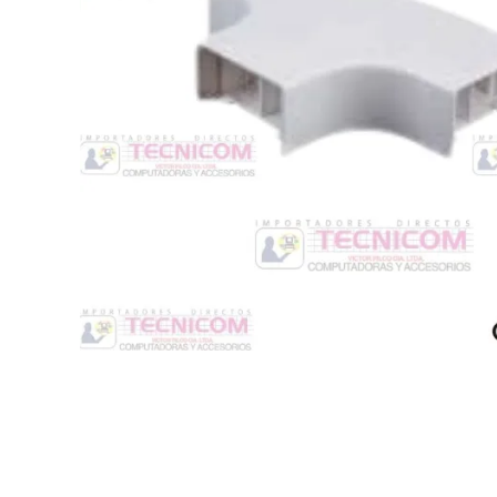
Switche
Monitores y TV
Suministros de Impresión
Punto de Venta
Conver
Accesorios y Periféricos
Adapta
Protección Eléctrica
Repuestos
Software