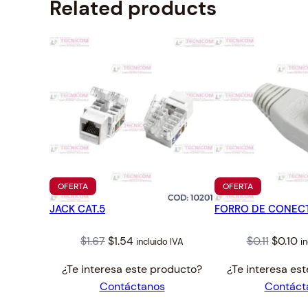
Related products
PRODUCTO
PRODUCTO
OFERTA
OFERTA
EN
EN
JACK CAT.5
OFERTA
FORRO DE CONEC
OFERTA
Original
Current
Origina
Cu
$
1.67
$
1.54
$
0.11
$
0.10
incluido IVA
in
price
price
price
pr
¿Te interesa este producto?
¿Te interesa es
was:
is:
was:
is:
Contáctanos
Contáct
$1.67.
$1.54.
$0.11.
$0