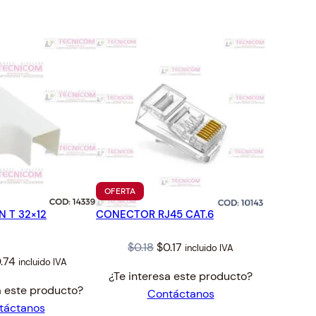
TO
PRODUCTO
OFERTA
EN
N T 32×12
CONECTOR RJ45 CAT.6
OFERTA
Original
Current
$
0.18
$
0.17
incluido IVA
iginal
Current
.74
incluido IVA
price
price
¿Te interesa este producto?
ice
price
was:
is:
a este producto?
Contáctanos
s:
is:
$0.18.
$0.17.
táctanos
.79.
$0.74.