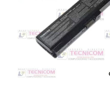
Switche
Monitores y TV
Suministros de Impresión
Punto de Venta
Conver
Accesorios y Periféricos
Adapta
Protección Eléctrica
Repuestos
Software