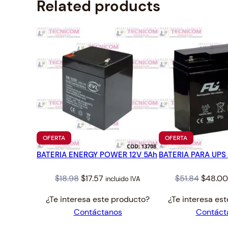
Related products
PRODUCTO
PRODUCTO
OFERTA
OFERTA
EN
EN
BATERIA ENERGY POWER 12V 5Ah
OFERTA
BATERIA PARA UPS 
OFERTA
Original
Current
Origina
$
18.98
$
17.57
$
51.84
$
48.00
incluido IVA
price
price
price
¿Te interesa este producto?
¿Te interesa es
was:
is:
was:
Contáctanos
Contáct
$18.98.
$17.57.
$51.84.