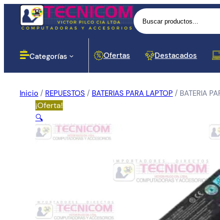
Buscar
Ofertas
Destacados
Categorías
Inicio
/
REPUESTOS
/
BATERIAS PARA LAPTOP
/ BATERIA P
Computadoras
¡Oferta!
Lectores
Baterias
Portáti
Impres
Proyec
Cases 
Routers
Monito
Botella
Disposi
Cortapi
Softwar
🔍
Impresoras
Dinero
Señal
Proyección
Componentes para PC
Redes y Seguridad
Cargador
Proces
Hubs y