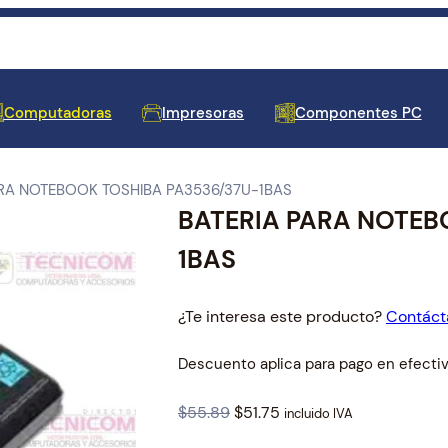
Computadoras
Impresoras
Componentes PC
ARA NOTEBOOK TOSHIBA PA3536/37U-1BAS
BATERIA PARA NOTEB
 de Barras y Cajones de
 para Laptop
les
oras
tores
y Fuentes de Poder
 y Amplificadores de
res
s de Tinta
tivos de Entrada
cos y Protectores
e y Antivirus
Equipos de Escritorio
Repuestos y Accesorios de
Mainboards
Seguridad y Vigilancia
Televisores
Cartuchos de Tinta
Impresoras y Etiquetadoras
Almacenamiento Externo
Reguladores de Voltaje
Teclados para Laptop
1BAS
Proyección
¿Te interesa este producto?
Contáct
Descuento aplica para pago en efectiv
O
C
$
55.89
$
51.75
es para Laptop
incluido IVA
adores
 Docks USB
Memorias RAM
Smart Home
Cables de Video
Pantallas para Laptop
r
u