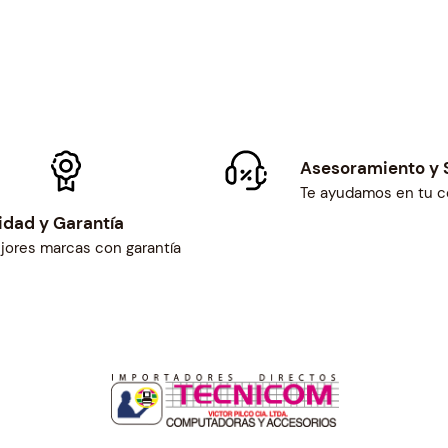
-
1
B
A
S
c
a
Asesoramiento y 
n
Te ayudamos en tu 
t
idad y Garantía
i
jores marcas con garantía
d
a
d