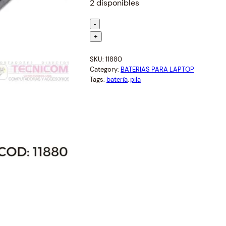
s y Acess Points
2 disponibles
i
r
g
r
B
-
i
e
A
+
n
n
T
a
t
E
SKU:
11880
l
p
Category:
BATERIAS PARA LAPTOP
R
Tags:
batería
, 
pila
tidores y
Limpieza y Mantenimiento
p
r
I
dores
r
i
A
P
i
c
A
c
e
R
e
i
A
w
s
N
a
:
O
s
$
T
:
5
E
$
1
B
5
.
O
5
7