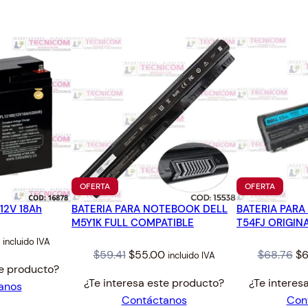
O
.
5
K
8
.
T
9
O
.
S
H
I
B
A
P
A
3
PRODUCTO
PRODUC
OFERTA
OFERTA
EN
EN
5
12V 18Ah
BATERIA PARA NOTEBOOK DELL
OFERTA
BATERIA PAR
OFERTA
3
M5Y1K FULL COMPATIBLE
T54FJ ORIGIN
6
l
Current
incluido IVA
/
Original
Current
Or
$
59.41
$
55.00
$
68.76
$
6
incluido IVA
price
3
te producto?
price
price
pr
is:
¿Te interesa este producto?
¿Te interes
7
anos
was:
is:
wa
$48.00.
Contáctanos
Con
U
$59.41.
$55.00.
$6