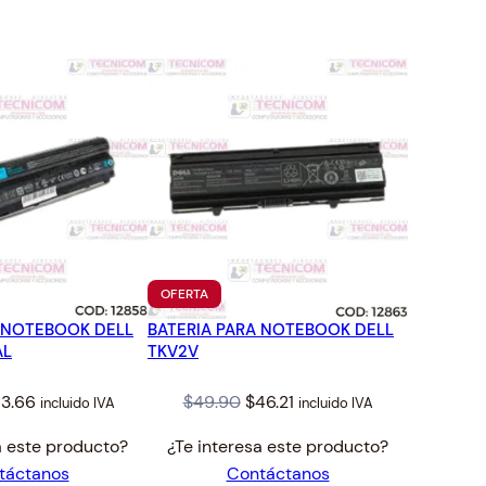
TO
PRODUCTO
OFERTA
EN
A NOTEBOOK DELL
BATERIA PARA NOTEBOOK DELL
OFERTA
AL
TKV2V
iginal
Current
Original
Current
3.66
$
49.90
$
46.21
incluido IVA
incluido IVA
ice
price
price
price
a este producto?
¿Te interesa este producto?
s:
is:
was:
is:
táctanos
Contáctanos
8.76.
$63.66.
$49.90.
$46.21.