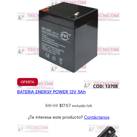
K
V
2
V
c
a
n
t
i
d
a
PRODUCTO
OFERTA
EN
d
BATERIA ENERGY POWER 12V 5Ah
OFERTA
Original
Current
$
18.98
$
17.57
incluido IVA
price
price
¿Te interesa este producto?
Contáctanos
was:
is:
$18.98.
$17.57.