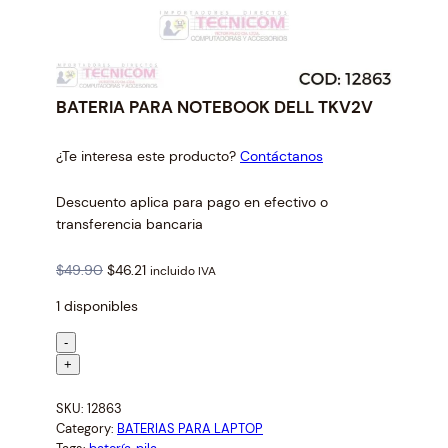
BATERIA PARA NOTEBOOK DELL TKV2V
¿Te interesa este producto?
Contáctanos
Descuento aplica para pago en efectivo o
transferencia bancaria
O
C
$
49.90
$
46.21
incluido IVA
r
u
1 disponibles
i
r
g
r
B
-
i
e
A
+
n
n
T
a
t
SKU:
12863
E
l
p
Category:
BATERIAS PARA LAPTOP
R
p
r