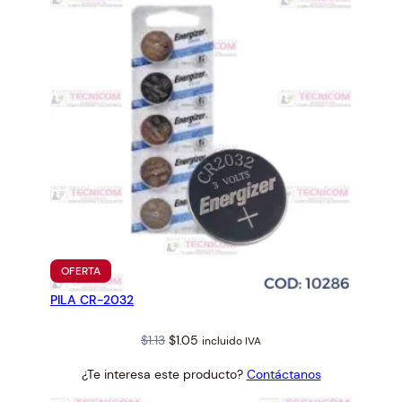
PRODUCTO
OFERTA
EN
PILA CR-2032
OFERTA
Original
Current
$
1.13
$
1.05
incluido IVA
price
price
¿Te interesa este producto?
Contáctanos
was:
is:
$1.13.
$1.05.