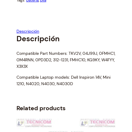
Tags:
batería
, 
pila
I
r
i
A
i
c
P
c
e
e
i
A
Descripción
w
s
R
Descripción
a
:
A
s
$
N
:
4
O
Compatible Part Numbers: TKV2V, 04J99J, 0FMHC1,
$
6
0M4RNN, 0PD3D2, 312-1231, FMHC10, KG9KY, W4FYY,
T
4
.
X3X3X
E
9
2
B
.
1
Compatible Laptop models: Dell Inspiron 14V, Mini
O
9
.
1210, N4020, N4030, N4030D
O
0
K
.
D
Related products
E
L
L
T