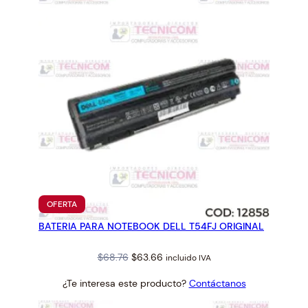
PRODUCTO
OFERTA
EN
BATERIA PARA NOTEBOOK DELL T54FJ ORIGINAL
OFERTA
Original
Current
$
68.76
$
63.66
incluido IVA
price
price
¿Te interesa este producto?
Contáctanos
was:
is:
$68.76.
$63.66.