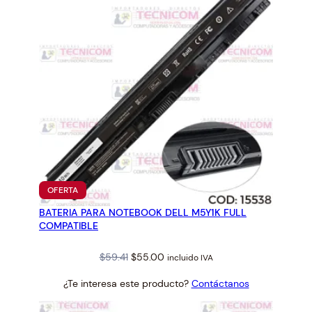
PRODUCTO
OFERTA
EN
BATERIA PARA NOTEBOOK DELL M5Y1K FULL
OFERTA
COMPATIBLE
Original
Current
$
59.41
$
55.00
incluido IVA
price
price
¿Te interesa este producto?
Contáctanos
was:
is:
$59.41.
$55.00.