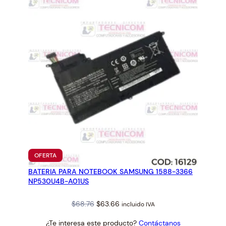
PRODUCTO
OFERTA
EN
BATERIA PARA NOTEBOOK SAMSUNG 1588-3366
OFERTA
NP530U4B-A01US
Original
Current
$
68.76
$
63.66
incluido IVA
price
price
¿Te interesa este producto?
Contáctanos
was:
is: