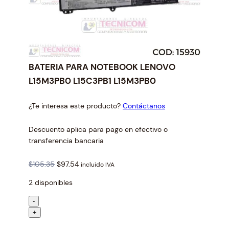
BATERIA PARA NOTEBOOK LENOVO
L15M3PB0 L15C3PB1 L15M3PB0
¿Te interesa este producto?
Contáctanos
Descuento aplica para pago en efectivo o
transferencia bancaria
O
C
$
105.35
$
97.54
incluido IVA
r
u
2 disponibles
i
r
g
r
B
-
i
e
A
+
n
n
T