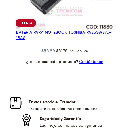
PRODUCTO
OFERTA
EN
BATERIA PARA NOTEBOOK TOSHIBA PA3536/37U-
OFERTA
1BAS
Original
Current
$
55.89
$
51.75
incluido IVA
price
price
¿Te interesa este producto?
Contáctanos
was:
is:
$55.89.
$51.75.
Envíos a todo el Ecuador
Trabajamos con los mejores couriers!
Seguridad y Garantía
Las mejores marcas con garantía