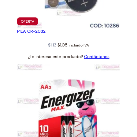
PRODUCTO
OFERTA
EN
PILA CR-2032
OFERTA
Original
Current
$
1.13
$
1.05
incluido IVA
price
price
¿Te interesa este producto?
Contáctanos
was:
is:
$1.13.
$1.05.