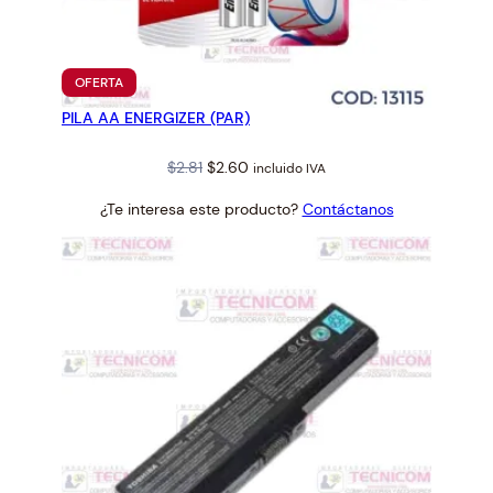
PRODUCTO
OFERTA
EN
PILA AA ENERGIZER (PAR)
OFERTA
Original
Current
$
2.81
$
2.60
incluido IVA
price
price
¿Te interesa este producto?
Contáctanos
was:
is:
$2.81.
$2.60.