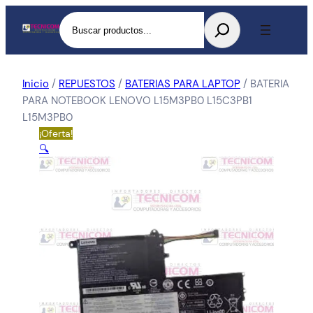
Buscar
Inicio
/
REPUESTOS
/
BATERIAS PARA LAPTOP
/ BATERIA
PARA NOTEBOOK LENOVO L15M3PB0 L15C3PB1
L15M3PB0
¡Oferta!
🔍