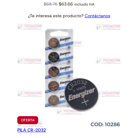
Original
Current
$
68.76
$
63.66
incluido IVA
price
price
¿Te interesa este producto?
Contáctanos
was:
is:
$68.76.
$63.66.
PRODUCTO
OFERTA
EN
PILA CR-2032
OFERTA