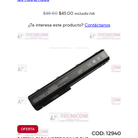
Original
Current
$
48.60
$
45.00
incluido IVA
price
price
¿Te interesa este producto?
Contáctanos
was:
is:
$48.60.
$45.00.
PRODUCTO
OFERTA
EN