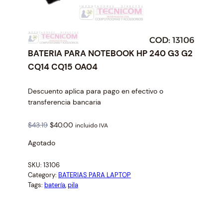
BATERIA PARA NOTEBOOK HP 240 G3 G2
CQ14 CQ15 OA04
Descuento aplica para pago en efectivo o
transferencia bancaria
O
C
$
43.19
$
40.00
incluido IVA
r
u
Agotado
i
r
g
r
SKU:
13106
i
e
Category:
BATERIAS PARA LAPTOP
n
n
Tags:
batería
, 
pila
a
t
l
p
p
r