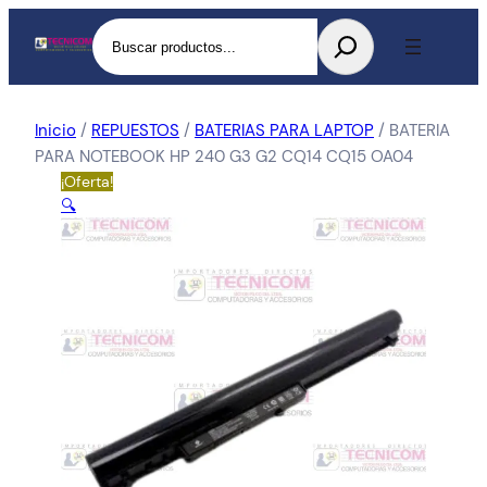
Buscar
Inicio
/
REPUESTOS
/
BATERIAS PARA LAPTOP
/ BATERIA
PARA NOTEBOOK HP 240 G3 G2 CQ14 CQ15 OA04
¡Oferta!
🔍