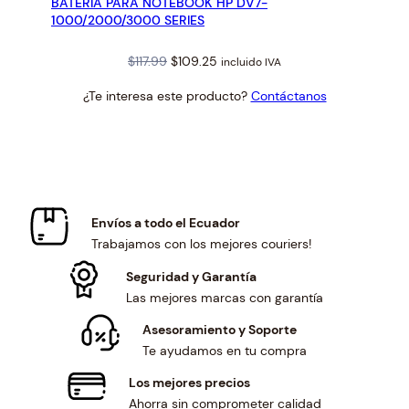
BATERIA PARA NOTEBOOK HP DV7-
OFERTA
1000/2000/3000 SERIES
Original
Current
$
117.99
$
109.25
incluido IVA
price
price
¿Te interesa este producto?
Contáctanos
was:
is:
$117.99.
$109.25.
Envíos a todo el Ecuador
Trabajamos con los mejores couriers!
Seguridad y Garantía
Las mejores marcas con garantía
Asesoramiento y Soporte
Te ayudamos en tu compra
Los mejores precios
Ahorra sin comprometer calidad