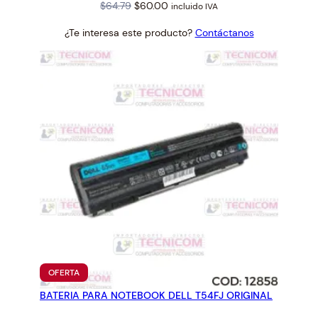
Original
Current
$
64.79
$
60.00
incluido IVA
price
price
¿Te interesa este producto?
Contáctanos
was:
is:
$64.79.
$60.00.
PRODUCTO
OFERTA
EN
BATERIA PARA NOTEBOOK DELL T54FJ ORIGINAL
OFERTA