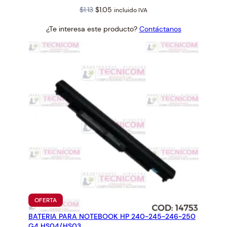
Original
Current
$
1.13
$
1.05
incluido IVA
price
price
¿Te interesa este producto?
Contáctanos
was:
is:
$1.13.
$1.05.
PRODUCTO
OFERTA
EN
BATERIA PARA NOTEBOOK HP 240-245-246-250
OFERTA
G4 HS04/HS03