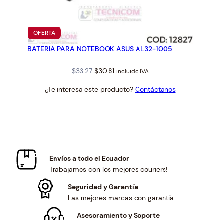
PRODUCTO
OFERTA
EN
BATERIA PARA NOTEBOOK ASUS AL32-1005
OFERTA
Original
Current
$
33.27
$
30.81
incluido IVA
price
price
¿Te interesa este producto?
Contáctanos
was:
is:
$33.27.
$30.81.
Envíos a todo el Ecuador
Trabajamos con los mejores couriers!
Seguridad y Garantía
Las mejores marcas con garantía
Asesoramiento y Soporte