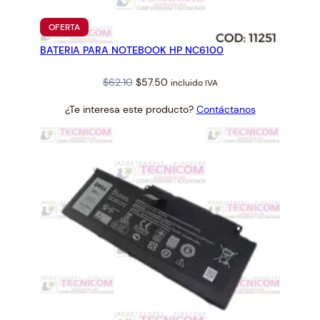
PRODUCTO
OFERTA
EN
BATERIA PARA NOTEBOOK HP NC6100
OFERTA
Original
Current
$
62.10
$
57.50
incluido IVA
price
price
¿Te interesa este producto?
Contáctanos
was:
is:
$62.10.
$57.50.