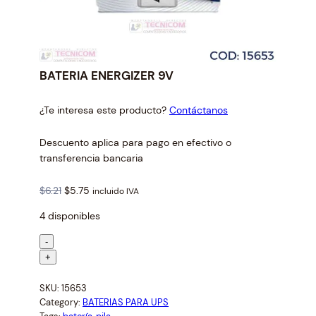
BATERIA ENERGIZER 9V
¿Te interesa este producto?
Contáctanos
Descuento aplica para pago en efectivo o
transferencia bancaria
O
C
$
6.21
$
5.75
incluido IVA
r
u
4 disponibles
i
r
g
r
B
-
i
e
A
+
n
n
T
a
t
SKU:
15653
E
l
p
Category:
BATERIAS PARA UPS
R
p
r