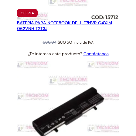
PRODUCTO
OFERTA
EN
BATERIA PARA NOTEBOOK DELL F7HVR G4YJM
OFERTA
062VNH T2T3J
Original
Current
$
86.94
$
80.50
incluido IVA
price
price
¿Te interesa este producto?
Contáctanos
was:
is:
$86.94.
$80.50.