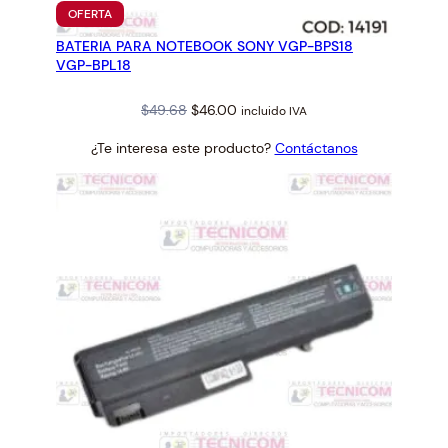
PRODUCTO
OFERTA
EN
BATERIA PARA NOTEBOOK SONY VGP-BPS18
OFERTA
VGP-BPL18
Original
Current
$
49.68
$
46.00
incluido IVA
price
price
¿Te interesa este producto?
Contáctanos
was:
is:
$49.68.
$46.00.