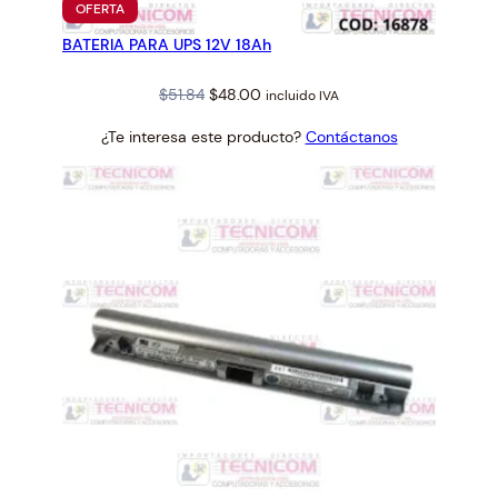
PRODUCTO
OFERTA
a
EN
BATERIA PARA UPS 12V 18Ah
OFERTA
d
Original
Current
$
51.84
$
48.00
incluido IVA
price
price
¿Te interesa este producto?
Contáctanos
was:
is:
$51.84.
$48.00.