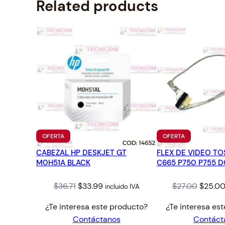
Related products
PRODUCTO
PRODUCTO
OFERTA
OFERTA
EN
EN
CABEZAL HP DESKJET GT
OFERTA
FLEX DE VIDEO TO
OFERTA
M0H51A BLACK
C665 P750 P755 D
Original
Current
Origina
$
36.71
$
33.99
$
27.00
$
25.0
incluido IVA
price
price
price
¿Te interesa este producto?
¿Te interesa es
was:
is:
was:
Contáctanos
Contáct
$36.71.
$33.99.
$27.00.