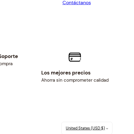
Contáctanos
$49.68.
$46.00.
Soporte
compra
Los mejores precios
Ahorra sin comprometer calidad
United States (USD $)