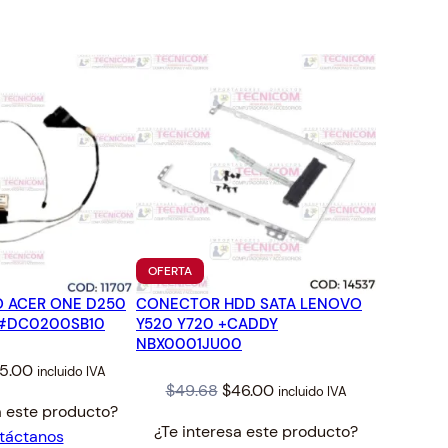
TO
PRODUCTO
OFERTA
EN
O ACER ONE D250
CONECTOR HDD SATA LENOVO
OFERTA
 #DC0200SB10
Y520 Y720 +CADDY
NBX0001JU00
iginal
Current
5.00
incluido IVA
Original
Current
$
49.68
$
46.00
incluido IVA
ice
price
a este producto?
price
price
s:
is:
¿Te interesa este producto?
táctanos
was:
is:
7.00.
$25.00.