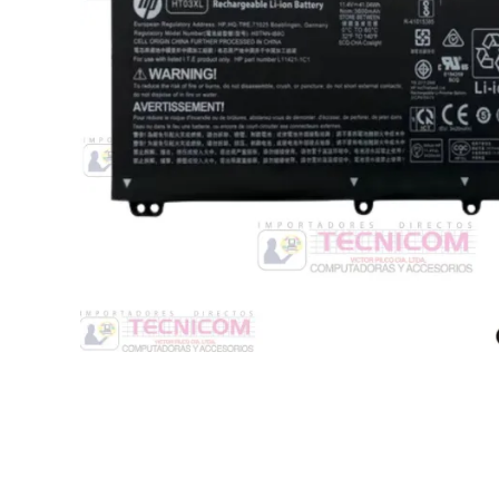
Switche
Monitores y TV
Suministros de Impresión
Punto de Venta
Conver
Accesorios y Periféricos
Adapta
Protección Eléctrica
Repuestos
Software