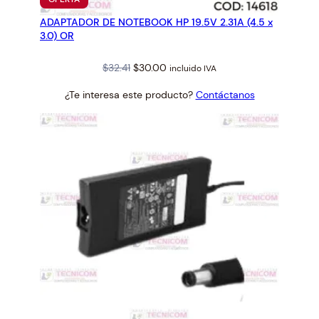
EN
ADAPTADOR DE NOTEBOOK HP 19.5V 2.31A (4.5 x
OFERTA
3.0) OR
Original
Current
$
32.41
$
30.00
incluido IVA
price
price
¿Te interesa este producto?
Contáctanos
was:
is:
$32.41.
$30.00.