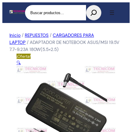
Buscar
Inicio
/
REPUESTOS
/
CARGADORES PARA
LAPTOP
/ ADAPTADOR DE NOTEBOOK ASUS/MSI 19.5V
7.7-9.23A 180W(5.5×2.5)
¡Oferta!
🔍