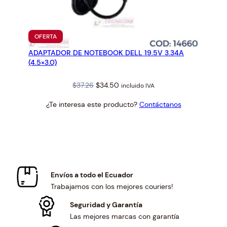
PRODUCTO
OFERTA
EN
ADAPTADOR DE NOTEBOOK DELL 19.5V 3.34A
OFERTA
(4.5×3.0)
Original
Current
$
37.26
$
34.50
incluido IVA
price
price
¿Te interesa este producto?
Contáctanos
was:
is:
$37.26.
$34.50.
Envíos a todo el Ecuador
Trabajamos con los mejores couriers!
Seguridad y Garantía
Las mejores marcas con garantía