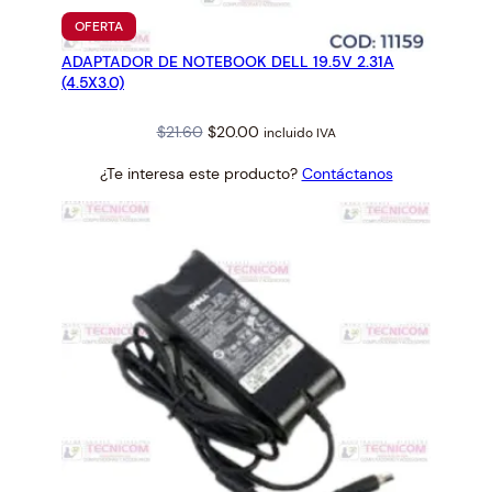
PRODUCTO
OFERTA
EN
ADAPTADOR DE NOTEBOOK DELL 19.5V 2.31A
OFERTA
(4.5X3.0)
Original
Current
$
21.60
$
20.00
incluido IVA
price
price
¿Te interesa este producto?
Contáctanos
was:
is:
$21.60.
$20.00.