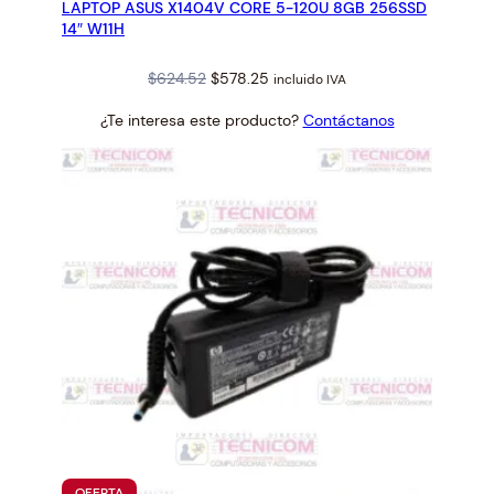
LAPTOP ASUS X1404V CORE 5-120U 8GB 256SSD
OFERTA
14″ W11H
Original
Current
$
624.52
$
578.25
incluido IVA
price
price
¿Te interesa este producto?
Contáctanos
was:
is:
$624.52.
$578.25.
PRODUCTO
OFERTA