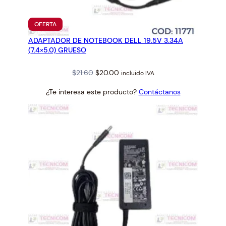
PRODUCTO
OFERTA
EN
ADAPTADOR DE NOTEBOOK DELL 19.5V 3.34A
OFERTA
(7.4×5.0) GRUESO
Original
Current
$
21.60
$
20.00
incluido IVA
price
price
¿Te interesa este producto?
Contáctanos
was:
is:
$21.60.
$20.00.