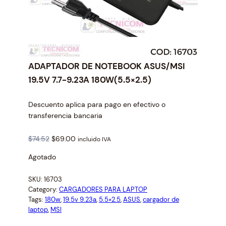
ADAPTADOR DE NOTEBOOK ASUS/MSI
19.5V 7.7-9.23A 180W(5.5×2.5)
Descuento aplica para pago en efectivo o
transferencia bancaria
O
C
$
74.52
$
69.00
incluido IVA
r
u
Agotado
i
r
g
r
SKU:
16703
i
e
Category:
CARGADORES PARA LAPTOP
n
n
Tags:
180w
, 
19.5v 9.23a
, 
5.5×2.5
, 
ASUS
, 
cargador de
a
t
laptop
, 
MSI
l
p