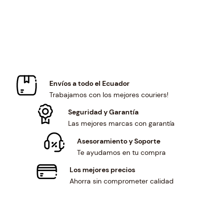
i
c
c
e
e
i
w
s
a
:
s
$
:
2
$
.
Envíos a todo el Ecuador
2
5
Trabajamos con los mejores couriers!
.
0
6
.
Seguridad y Garantía
9
Las mejores marcas con garantía
.
Asesoramiento y Soporte
Te ayudamos en tu compra
Los mejores precios
Ahorra sin comprometer calidad