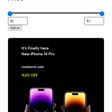
e
g
o
r
í
a
Aplicar
It’s Finally here
New iPhone 14 Pro
weekend sale
%20 OFF