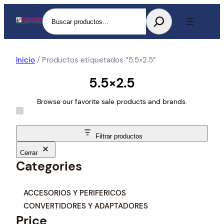
Buscar
Inicio
/ Productos etiquetados “5.5×2.5”
5.5×2.5
Browse our favorite sale products and brands.
Filtrar productos
Cerrar
Categories
C
ACCESORIOS Y PERIFERICOS
a
CONVERTIDORES Y ADAPTADORES
t
Price