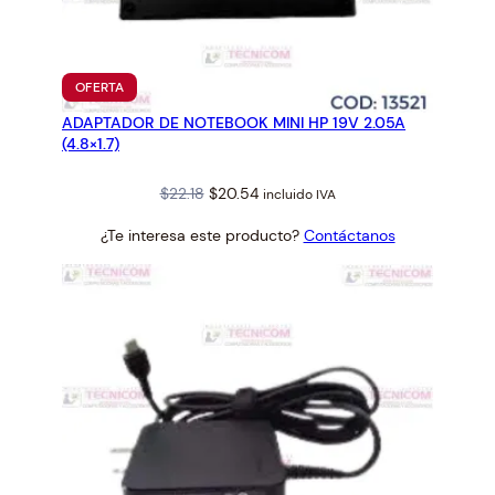
L
L
1
9
PRODUCTO
OFERTA
EN
.
ADAPTADOR DE NOTEBOOK MINI HP 19V 2.05A
OFERTA
5
(4.8×1.7)
V
3
Original
Current
$
22.18
$
20.54
incluido IVA
.
price
price
¿Te interesa este producto?
Contáctanos
3
was:
is:
4
$22.18.
$20.54.
A
(
7
.
4
×
5
.