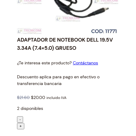
ADAPTADOR DE NOTEBOOK DELL 19.5V
3.34A (7.4×5.0) GRUESO
¿Te interesa este producto?
Contáctanos
Descuento aplica para pago en efectivo o
transferencia bancaria
O
C
$
21.60
$
20.00
incluido IVA
r
u
2 disponibles
i
r
g
r
A
-
i
e
D
+
n
n
A