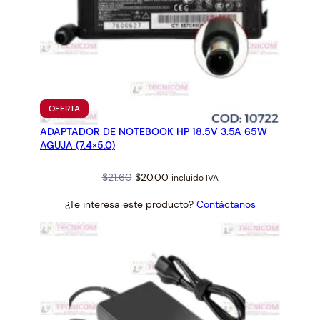
PRODUCTO
OFERTA
EN
ADAPTADOR DE NOTEBOOK HP 18.5V 3.5A 65W
OFERTA
AGUJA (7.4×5.0)
Original
Current
$
21.60
$
20.00
incluido IVA
price
price
¿Te interesa este producto?
Contáctanos
was:
is:
$21.60.
$20.00.