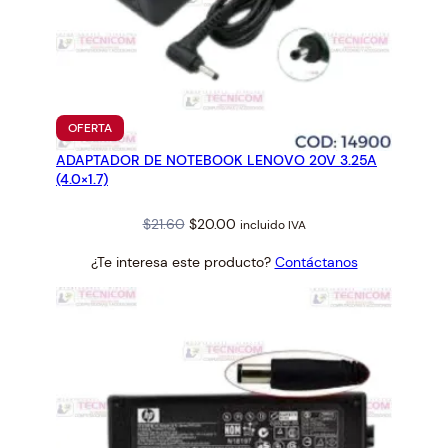
PRODUCTO
OFERTA
EN
ADAPTADOR DE NOTEBOOK LENOVO 20V 3.25A
OFERTA
(4.0×1.7)
Original
Current
$
21.60
$
20.00
incluido IVA
price
price
¿Te interesa este producto?
Contáctanos
was:
is:
$21.60.
$20.00.