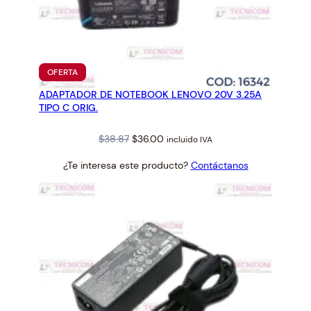
0
)
G
R
PRODUCTO
U
OFERTA
EN
E
ADAPTADOR DE NOTEBOOK LENOVO 20V 3.25A
OFERTA
S
TIPO C ORIG.
O
Original
Current
$
38.87
$
36.00
c
incluido IVA
price
price
a
¿Te interesa este producto?
Contáctanos
was:
is:
n
$38.87.
$36.00.
t
i
d
a
d