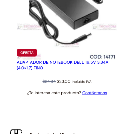
PRODUCTO
OFERTA
EN
ADAPTADOR DE NOTEBOOK DELL 19.5V 3.34A
OFERTA
(4.0×1.7) FINO
Original
Current
$
24.84
$
23.00
incluido IVA
price
price
¿Te interesa este producto?
Contáctanos
was:
is:
$24.84.
$23.00.