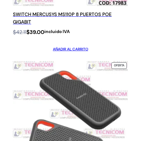
SWITCH MERCUSYS MS110P 8 PUERTOS POE
GIGABIT
Original
Current
$
42.11
$
39.00
incluido IVA
price
price
was:
is:
AÑADIR AL CARRITO
$42.11.
$39.00.
PRODUCTO
OFERTA
EN
OFERTA