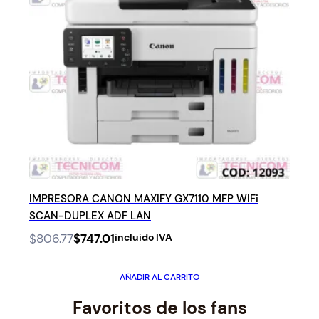
IMPRESORA CANON MAXIFY GX7110 MFP WIFi
SCAN-DUPLEX ADF LAN
Original
Current
$
806.77
$
747.01
incluido IVA
price
price
was:
is:
AÑADIR AL CARRITO
$806.77.
$747.01.
Favoritos de los fans