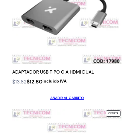
ADAPTADOR USB TIPO C A HDMI DUAL
Original
Current
$
13.82
$
12.80
incluido IVA
price
price
was:
is:
AÑADIR AL CARRITO
$13.82.
$12.80.
PRODUCTO
OFERTA
EN
OFERTA