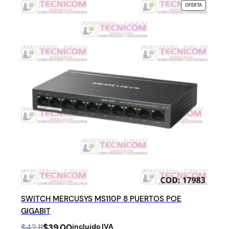
PRODUCTO
OFERTA
EN
OFERTA
SWITCH MERCUSYS MS110P 8 PUERTOS POE
GIGABIT
Original
Current
$
42.11
$
39.00
incluido IVA