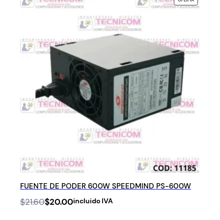
OFERTA
EN
OFERTA
FUENTE DE PODER 600W SPEEDMIND PS-600W
Original
Current
$
21.60
$
20.00
incluido IVA
price
price