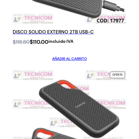
DISCO SOLIDO EXTERNO 2TB USB-C
Original
Current
$
118.80
$
110.00
incluido IVA
price
price
was:
is:
AÑADIR AL CARRITO
$118.80.
$110.00.
PRODUCTO
OFERTA
EN
OFERTA