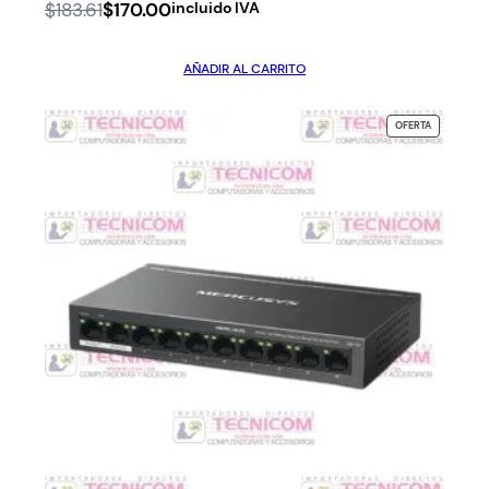
Original
Current
$
183.61
$
170.00
incluido IVA
price
price
was:
is:
AÑADIR AL CARRITO
$183.61.
$170.00.
PRODUCTO
OFERTA
EN
OFERTA