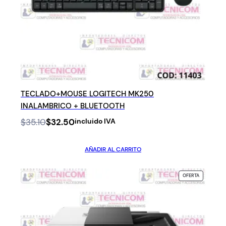
TECLADO+MOUSE LOGITECH MK250
INALAMBRICO + BLUETOOTH
Original
Current
$
35.10
$
32.50
incluido IVA
price
price
was:
is:
AÑADIR AL CARRITO
$35.10.
$32.50.
PRODUCTO
OFERTA
EN
OFERTA