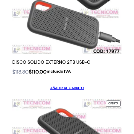
DISCO SOLIDO EXTERNO 2TB USB-C
Original
Current
$
118.80
$
110.00
incluido IVA
price
price
was:
is:
AÑADIR AL CARRITO
$118.80.
$110.00.
PRODUCTO
OFERTA
EN
OFERTA