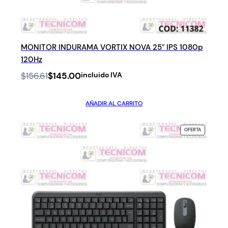
MONITOR INDURAMA VORTIX NOVA 25″ IPS 1080p
120Hz
Original
Current
$
156.61
$
145.00
incluido IVA
price
price
was:
is:
AÑADIR AL CARRITO
$156.61.
$145.00.
PRODUCTO
OFERTA
EN
OFERTA