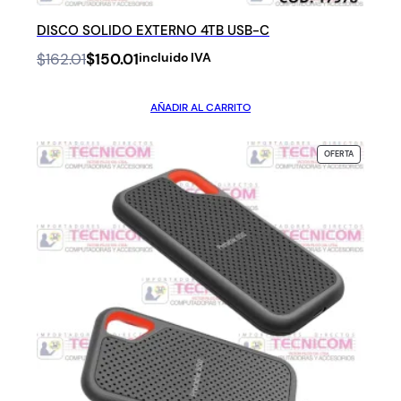
DISCO SOLIDO EXTERNO 4TB USB-C
Original
Current
$
162.01
$
150.01
incluido IVA
price
price
was:
is:
AÑADIR AL CARRITO
$162.01.
$150.01.
PRODUCTO
OFERTA
EN
OFERTA