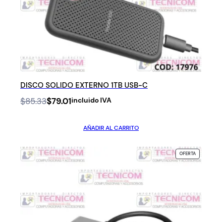
DISCO SOLIDO EXTERNO 1TB USB-C
Original
Current
$
85.33
$
79.01
incluido IVA
price
price
was:
is:
AÑADIR AL CARRITO
$85.33.
$79.01.
PRODUCTO
OFERTA
EN
OFERTA