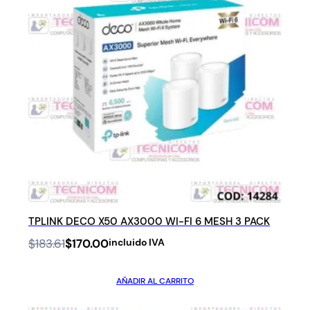
TPLINK DECO X50 AX3000 WI-FI 6 MESH 3 PACK
Original
Current
$
183.61
$
170.00
incluido IVA
price
price
was:
is:
AÑADIR AL CARRITO
$183.61.
$170.00.