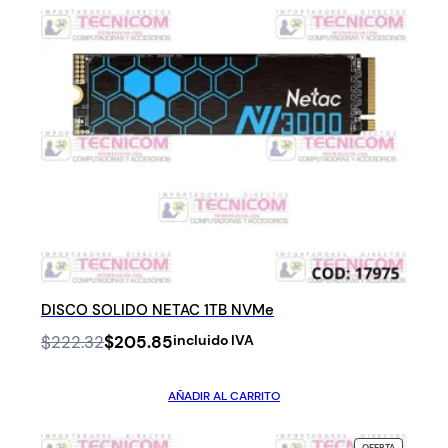
DISCO SOLIDO NETAC 1TB NVMe
Original
Current
$
222.32
$
205.85
incluido IVA
price
price
was:
is:
AÑADIR AL CARRITO
$222.32.
$205.85.
PRODUCTO