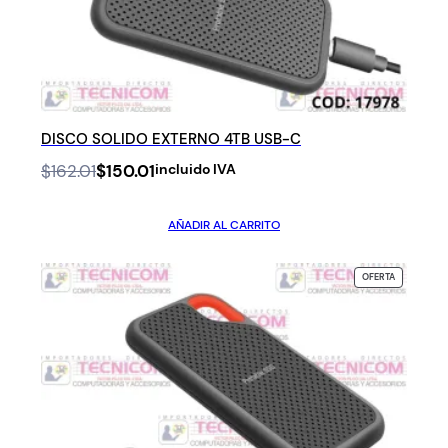
DISCO SOLIDO EXTERNO 4TB USB-C
Original
Current
$
162.01
$
150.01
incluido IVA
price
price
was:
is:
AÑADIR AL CARRITO
$162.01.
$150.01.
PRODUCTO
OFERTA
EN
OFERTA