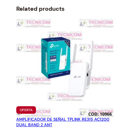
r
i
i
c
Related products
c
e
e
i
w
s
a
:
s
$
:
8
$
9
9
.
6
0
.
0
1
.
2
.
PRODUCTO
OFERTA
EN
AMPLIFICADOR DE SEÑAL TPLINK RE315 AC1200
OFERTA
DUAL BAND 2 ANT