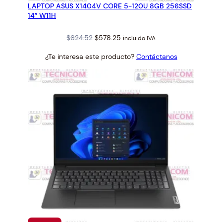
LAPTOP ASUS X1404V CORE 5-120U 8GB 256SSD
OFERTA
14″ W11H
Original
Current
$
624.52
$
578.25
incluido IVA
price
price
¿Te interesa este producto?
Contáctanos
was:
is:
$624.52.
$578.25.