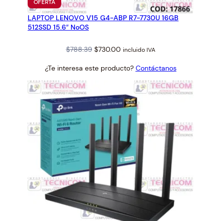
PRODUCTO
OFERTA
EN
LAPTOP LENOVO V15 G4-ABP R7-7730U 16GB
OFERTA
512SSD 15.6″ NoOS
Original
Current
$
788.39
$
730.00
incluido IVA
price
price
¿Te interesa este producto?
Contáctanos
was:
is:
$788.39.
$730.00.