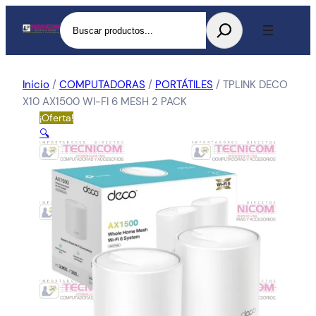
Buscar
Inicio
/
COMPUTADORAS
/
PORTÁTILES
/ TPLINK DECO
X10 AX1500 WI-FI 6 MESH 2 PACK
¡Oferta!
🔍