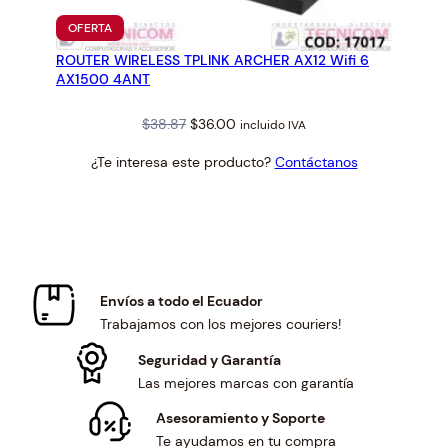
PRODUCTO
OFERTA
EN
ROUTER WIRELESS TPLINK ARCHER AX12 Wifi 6
OFERTA
AX1500 4ANT
Original
Current
$
38.87
$
36.00
incluido IVA
price
price
¿Te interesa este producto?
Contáctanos
was:
is:
$38.87.
$36.00.
Envíos a todo el Ecuador
Trabajamos con los mejores couriers!
Seguridad y Garantía
Las mejores marcas con garantía
Asesoramiento y Soporte
Te ayudamos en tu compra