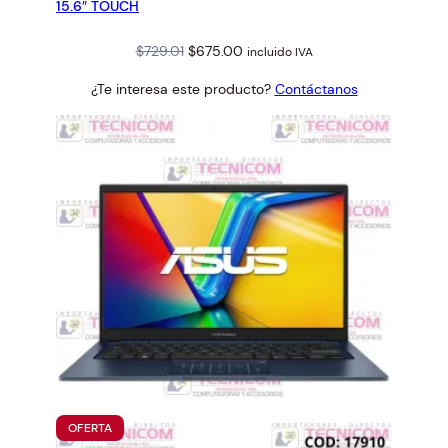
15.6″ TOUCH
Original
Current
$
729.01
$
675.00
incluido IVA
price
price
¿Te interesa este producto?
Contáctanos
was:
is:
$729.01.
$675.00.
PRODUCTO
OFERTA
EN