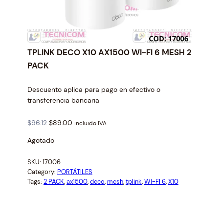
TPLINK DECO X10 AX1500 WI-FI 6 MESH 2
PACK
Descuento aplica para pago en efectivo o
transferencia bancaria
O
C
$
96.12
$
89.00
incluido IVA
r
u
Agotado
i
r
g
r
SKU:
17006
i
e
Category:
PORTÁTILES
n
n
Tags:
2 PACK
, 
ax1500
, 
deco
, 
mesh
, 
tplink
, 
WI-FI 6
, 
X10
a
t
l
p
p
r