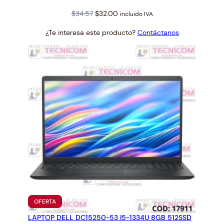
Original
Current
$
34.57
$
32.00
incluido IVA
price
price
¿Te interesa este producto?
Contáctanos
was:
is:
$34.57.
$32.00.
PRODUCTO
OFERTA
EN
LAPTOP DELL DC15250-53 I5-1334U 8GB 512SSD
OFERTA