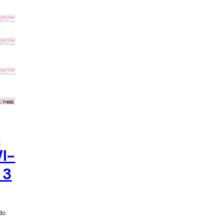
s y Acess Points
tidores y
Limpieza y Mantenimiento
dores
0
I-
 3
ido