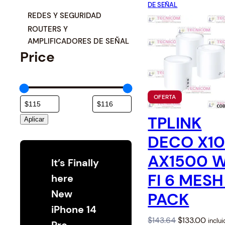
Switche
Monitores y TV
DE SEÑAL
C
REDES Y SEGURIDAD
a
ROUTERS Y
Suministros de Impresión
t
AMPLIFICADORES DE SEÑAL
Price
e
Punto de Venta
g
o
Conver
Accesorios y Periféricos
r
Adapta
P
OFERTA
í
R
Protección Eléctrica
O
a
TPLINK
Aplicar
D
U
Repuestos
DECO X1
C
T
O
AX1500 W
Software
It’s Finally
E
N
FI 6 MESH
here
O
F
New
PACK
E
R
iPhone 14
T
A
O
C
$
143.64
$
133.00
inclu
Pro