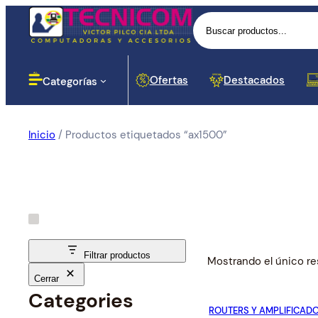
Buscar
Ofertas
Destacados
Categorías
Inicio
/ Productos etiquetados “ax1500”
Computadoras
Lectores
Baterias
Portáti
Impres
Proyec
Cases 
Routers
Monito
Botella
Disposi
Cortapi
Softwar
Impresoras
Dinero
Señal
Proyección
Componentes para PC
Filtrar productos
Mostrando el único re
Cerrar
Redes y Seguridad
Cargador
Categories
Proces
Hubs y
ROUTERS Y AMPLIFICAD