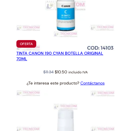
PRODUCTO
OFERTA
EN
TINTA CANON 190 CYAN BOTELLA ORIGINAL
OFERTA
70ML
Original
Current
$
11.34
$
10.50
incluido IVA
price
price
¿Te interesa este producto?
Contáctanos
was:
is:
$11.34.
$10.50.