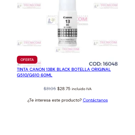
PRODUCTO
OFERTA
EN
TINTA CANON 13BK BLACK BOTELLA ORIGINAL
OFERTA
G510/G610 60ML
Original
Current
$
31.05
$
28.75
incluido IVA
price
price
¿Te interesa este producto?
Contáctanos
was:
is:
$31.05.
$28.75.