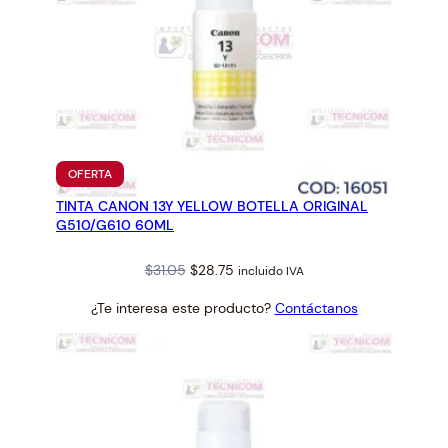
PRODUCTO
OFERTA
EN
TINTA CANON 13Y YELLOW BOTELLA ORIGINAL
OFERTA
G510/G610 60ML
Original
Current
$
31.05
$
28.75
incluido IVA
price
price
¿Te interesa este producto?
Contáctanos
was:
is:
$31.05.
$28.75.