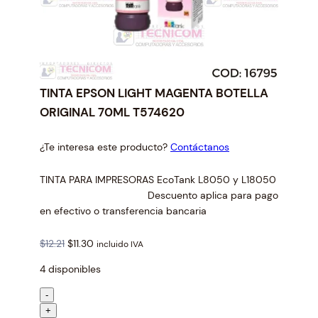
TINTA EPSON LIGHT MAGENTA BOTELLA
ORIGINAL 70ML T574620
¿Te interesa este producto?
Contáctanos
TINTA PARA IMPRESORAS EcoTank L8050 y L18050
Descuento aplica para pago
en efectivo o transferencia bancaria
O
C
$
12.21
$
11.30
incluido IVA
r
u
4 disponibles
i
r
g
r
T
-
i
e
I
+