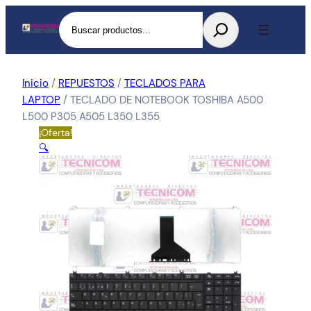
Buscar
Inicio
/
REPUESTOS
/
TECLADOS PARA
LAPTOP
/ TECLADO DE NOTEBOOK TOSHIBA A500
L500 P305 A505 L350 L355
¡Oferta!
🔍