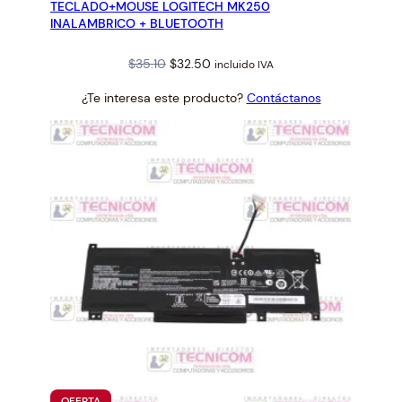
TECLADO+MOUSE LOGITECH MK250
OFERTA
INALAMBRICO + BLUETOOTH
Original
Current
$
35.10
$
32.50
incluido IVA
price
price
¿Te interesa este producto?
Contáctanos
was:
is:
$35.10.
$32.50.
PRODUCTO
OFERTA