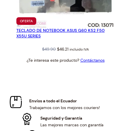
PRODUCTO
OFERTA
EN
TECLADO DE NOTEBOOK ASUS G60 K52 F50
OFERTA
X55U SERIES
Original
Current
$
49.90
$
46.21
incluido IVA
price
price
¿Te interesa este producto?
Contáctanos
was:
is:
$49.90.
$46.21.
Envíos a todo el Ecuador
Trabajamos con los mejores couriers!
Seguridad y Garantía
Las mejores marcas con garantía