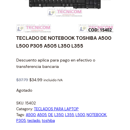
TECLADO DE NOTEBOOK TOSHIBA A500
L500 P305 A505 L350 L355
Descuento aplica para pago en efectivo o
transferencia bancaria
O
C
$
37.79
$
34.99
incluido IVA
r
u
Agotado
i
r
g
r
SKU:
15402
i
e
Category:
TECLADOS PARA LAPTOP
n
n
Tags:
A500
, 
A505
, 
DE
, 
L350
, 
L355
, 
L500
, 
NOTEBOOK
, 
a
t
P305
, 
teclado
, 
toshiba
l
p