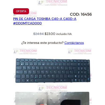
PRODUCTO
OFERTA
EN
PIN DE CARGA TOSHIBA C40-A C40D-A
OFERTA
#DD0MTCAD000
Original
Current
$
24.84
$
23.00
incluido IVA
price
price
¿Te interesa este producto?
Contáctanos
was:
is:
$24.84.
$23.00.