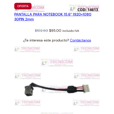
PRODUCTO
OFERTA
EN
PANTALLA PARA NOTEBOOK 15.6″ 1920×1080
OFERTA
30PIN 2mm
Original
Current
$
102.60
$
95.00
incluido IVA
price
price
¿Te interesa este producto?
Contáctanos
was:
is:
$102.60.
$95.00.