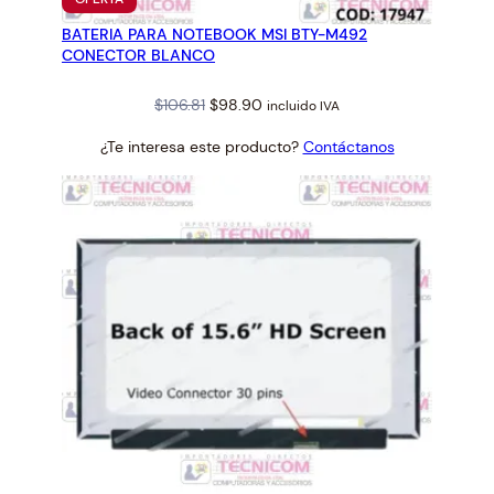
EN
BATERIA PARA NOTEBOOK MSI BTY-M492
OFERTA
CONECTOR BLANCO
Original
Current
$
106.81
$
98.90
incluido IVA
price
price
¿Te interesa este producto?
Contáctanos
was:
is:
$106.81.
$98.90.