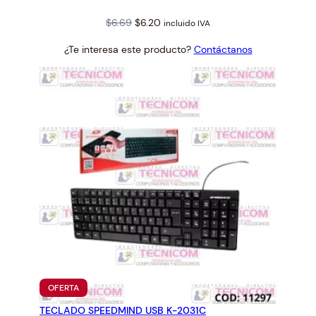
Original
Current
$
6.69
$
6.20
incluido IVA
price
price
¿Te interesa este producto?
Contáctanos
was:
is:
$6.69.
$6.20.
PRODUCTO
OFERTA
EN
TECLADO SPEEDMIND USB K-2031C
OFERTA