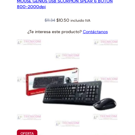
MOUSE GENIUS USB SCORPION SPEAR 6 BOTON
OFERTA
800-2000dpi
Original
Current
$
11.34
$
10.50
incluido IVA
price
price
¿Te interesa este producto?
Contáctanos
was:
is:
$11.34.
$10.50.
PRODUCTO
OFERTA