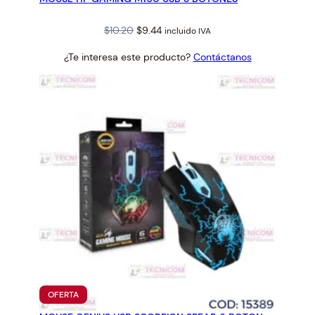
Original
Current
$
10.20
$
9.44
incluido IVA
price
price
¿Te interesa este producto?
Contáctanos
was:
is:
$10.20.
$9.44.
PRODUCTO
OFERTA
EN