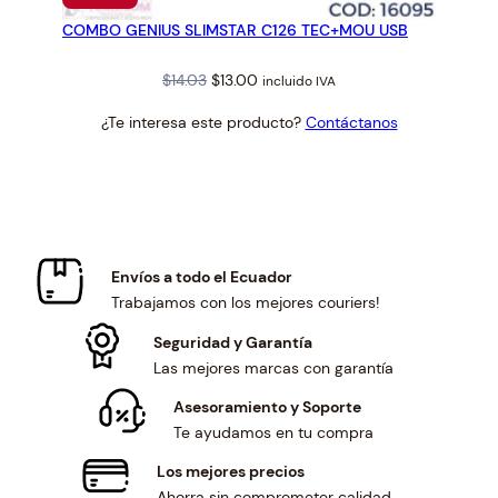
EN
COMBO GENIUS SLIMSTAR C126 TEC+MOU USB
OFERTA
Original
Current
$
14.03
$
13.00
incluido IVA
price
price
¿Te interesa este producto?
Contáctanos
was:
is:
$14.03.
$13.00.
Envíos a todo el Ecuador
Trabajamos con los mejores couriers!
Seguridad y Garantía
Las mejores marcas con garantía
Asesoramiento y Soporte
Te ayudamos en tu compra
Los mejores precios
Ahorra sin comprometer calidad