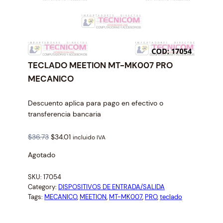
TECLADO MEETION MT-MK007 PRO
MECANICO
Descuento aplica para pago en efectivo o
transferencia bancaria
O
C
$
36.73
$
34.01
incluido IVA
r
u
Agotado
i
r
g
r
SKU:
17054
i
e
Category:
DISPOSITIVOS DE ENTRADA/SALIDA
n
n
Tags:
MECANICO
, 
MEETION
, 
MT-MK007
, 
PRO
, 
teclado
a
t
l
p