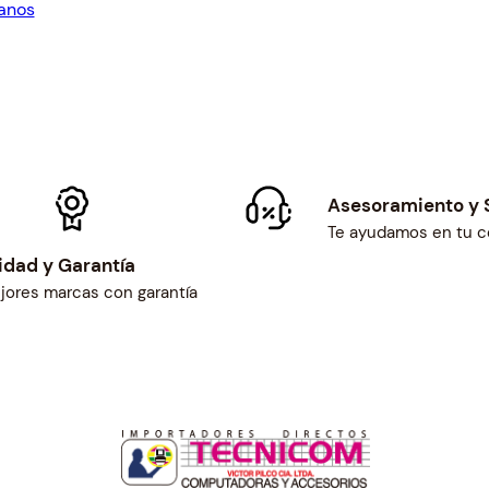
anos
.
$56.35.
d
a
d
Asesoramiento y 
Te ayudamos en tu 
idad y Garantía
jores marcas con garantía