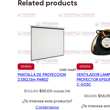
Related products
PRODUCTO
PRODUCTO
OFERTA
OFERTA
EN
EN
PANTALLA DE PROYECCION
OFERTA
VENTILADOR LAM
OFERTA
2.13X2.13m PARED
PROYECTOR EPSON
C-E05C
Original
Current
$
102.60
$
95.00
incluido IVA
Origin
$
60.86
$
56.3
price
price
¿Te interesa este producto?
price
was:
is:
¿Te interesa es
Contáctanos
was:
$102.60.
$95.00.