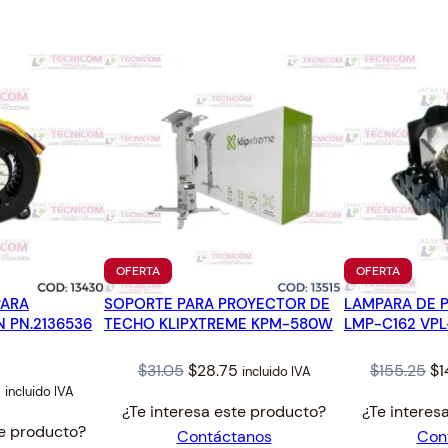
2
.
R
4
D
.
E
P
A
R
E
D
O
T
E
PRODUCTO
PRODUC
OFERTA
OFERTA
C
EN
EN
H
PARA
SOPORTE PARA PROYECTOR DE
OFERTA
LAMPARA DE 
OFERTA
 PN.2136536
TECHO KLIPXTREME KPM-580W
LMP-C162 VPL
O
c
Original
Current
Or
$
31.05
$
28.75
$
155.25
$
1
incluido IVA
a
al
Current
5
incluido IVA
price
price
pr
n
¿Te interesa este producto?
¿Te interes
price
was:
is:
wa
t
te producto?
Contáctanos
Con
is:
$31.05.
$28.75.
$1
i