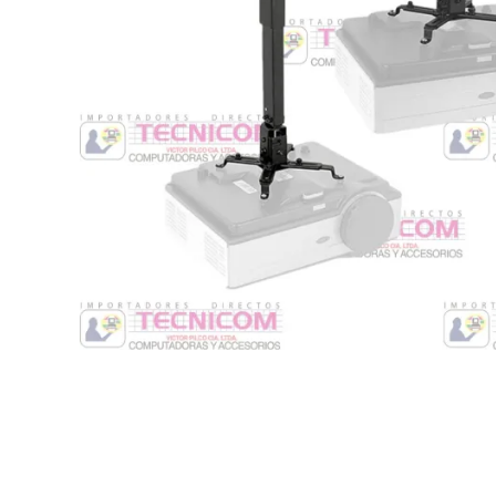
Switche
Monitores y TV
Suministros de Impresión
Punto de Venta
Conver
Accesorios y Periféricos
Adapta
Protección Eléctrica
Repuestos
Software