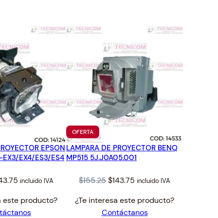
TO
PRODUCTO
OFERTA
EN
PROYECTOR EPSON
LAMPARA DE PROYECTOR BENQ
OFERTA
-EX3/EX4/ES3/ES4
MP515 5J.J0A05.001
iginal
Current
Original
Current
43.75
$
155.25
$
143.75
incluido IVA
incluido IVA
ice
price
price
price
a este producto?
¿Te interesa este producto?
s:
is:
was:
is:
táctanos
Contáctanos
55.25.
$143.75.
$155.25.
$143.75.