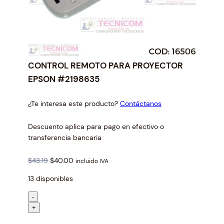
CONTROL REMOTO PARA PROYECTOR
EPSON #2198635
¿Te interesa este producto?
Contáctanos
Descuento aplica para pago en efectivo o
transferencia bancaria
O
C
$
43.19
$
40.00
incluido IVA
r
u
13 disponibles
i
r
g
r
C
-
i
e
O
+
n
n
N