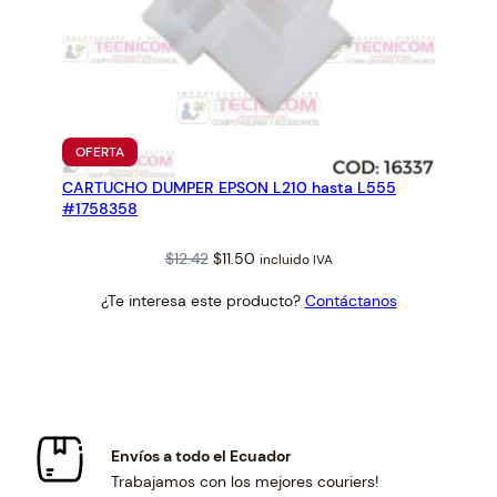
PRODUCTO
OFERTA
EN
CARTUCHO DUMPER EPSON L210 hasta L555
OFERTA
#1758358
Original
Current
$
12.42
$
11.50
incluido IVA
price
price
¿Te interesa este producto?
Contáctanos
was:
is:
$12.42.
$11.50.
Envíos a todo el Ecuador
Trabajamos con los mejores couriers!