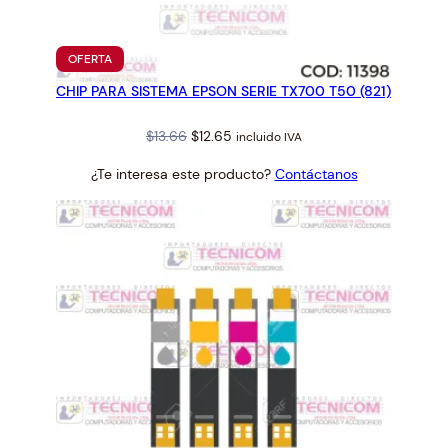
E
C
T
PRODUCTO
OFERTA
O
EN
CHIP PARA SISTEMA EPSON SERIE TX700 T50 (821)
OFERTA
R
E
Original
Current
$
13.66
$
12.65
incluido IVA
P
price
price
S
¿Te interesa este producto?
Contáctanos
was:
is:
O
$13.66.
$12.65.
N
#
2
1
9
8
6
3
5
c