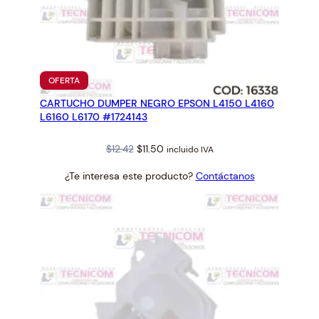
PRODUCTO
OFERTA
EN
CARTUCHO DUMPER NEGRO EPSON L4150 L4160
OFERTA
L6160 L6170 #1724143
Original
Current
$
12.42
$
11.50
incluido IVA
price
price
¿Te interesa este producto?
Contáctanos
was:
is:
$12.42.
$11.50.