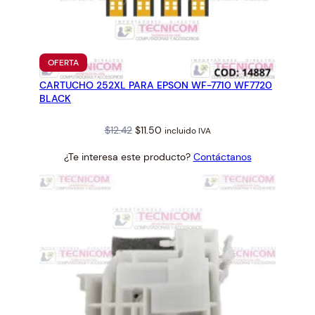
PRODUCTO
OFERTA
EN
CARTUCHO 252XL PARA EPSON WF-7710 WF7720
OFERTA
BLACK
Original
Current
$
12.42
$
11.50
incluido IVA
price
price
¿Te interesa este producto?
Contáctanos
was:
is:
$12.42.
$11.50.