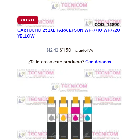
a
n
t
PRODUCTO
OFERTA
i
EN
CARTUCHO 252XL PARA EPSON WF-7710 WF7720
OFERTA
d
YELLOW
a
d
Original
Current
$
12.42
$
11.50
incluido IVA
price
price
¿Te interesa este producto?
Contáctanos
was:
is:
$12.42.
$11.50.