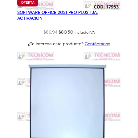
PRODUCTO
OFERTA
a
EN
SOFTWARE OFFICE 2021 PRO PLUS TJA.
OFERTA
n
ACTIVACION
t
i
Original
Current
$
86.94
$
80.50
incluido IVA
d
price
price
a
¿Te interesa este producto?
Contáctanos
was:
is:
d
$86.94.
$80.50.