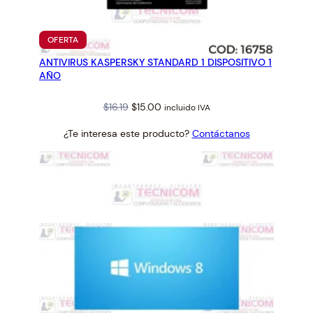
PRODUCTO
OFERTA
EN
ANTIVIRUS KASPERSKY STANDARD 1 DISPOSITIVO 1
OFERTA
AÑO
Original
Current
$
16.19
$
15.00
incluido IVA
price
price
¿Te interesa este producto?
Contáctanos
was:
is:
$16.19.
$15.00.