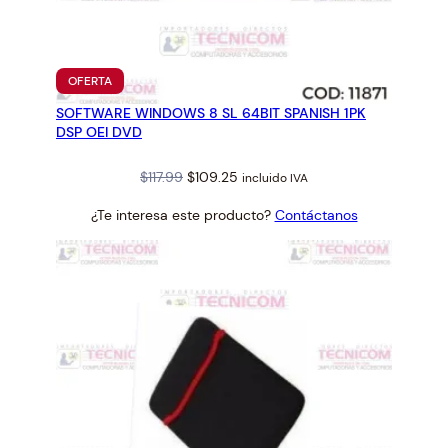
PRODUCTO
OFERTA
EN
SOFTWARE WINDOWS 8 SL 64BIT SPANISH 1PK
OFERTA
DSP OEI DVD
Original
Current
$
117.99
$
109.25
incluido IVA
price
price
¿Te interesa este producto?
Contáctanos
was:
is:
$117.99.
$109.25.