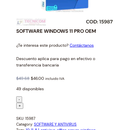
SOFTWARE WINDOWS 11 PRO OEM
¿Te interesa este producto?
Contáctanos
Descuento aplica para pago en efectivo o
transferencia bancaria
O
C
$
49.68
$
46.00
incluido IVA
r
u
49 disponibles
i
r
g
r
S
-
i
e
O
+
n
n
F
a
t
SKU:
15987
T
l
p
Category:
SOFTWARE Y ANTIVIRUS
W
p
r