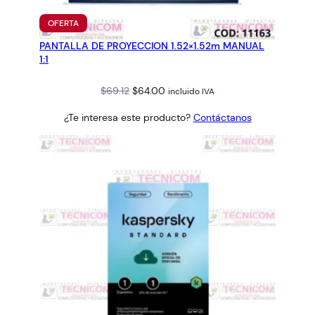
PRODUCTO
OFERTA
EN
PANTALLA DE PROYECCION 1.52×1.52m MANUAL
OFERTA
1:1
Original
Current
$
69.12
$
64.00
incluido IVA
price
price
¿Te interesa este producto?
Contáctanos
was:
is:
$69.12.
$64.00.