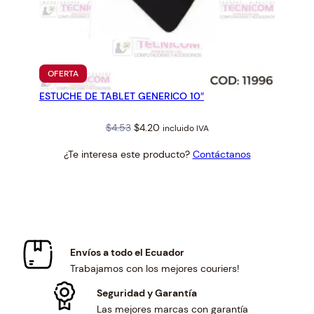
PRODUCTO
OFERTA
EN
ESTUCHE DE TABLET GENERICO 10″
OFERTA
Original
Current
$
4.53
$
4.20
incluido IVA
price
price
¿Te interesa este producto?
Contáctanos
was:
is:
$4.53.
$4.20.
Envíos a todo el Ecuador
Trabajamos con los mejores couriers!
Seguridad y Garantía
Las mejores marcas con garantía