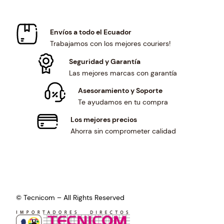
:
4
s
$
$
0
:
4
4
2
$
7
Envíos a todo el Ecuador
3
.
5
7
Trabajamos con los mejores couriers!
4
5
1
.
.
0
5
2
Seguridad y Garantía
7
.
.
5
Las mejores marcas con garantía
0
4
.
.
Asesoramiento y Soporte
3
Te ayudamos en tu compra
.
Los mejores precios
Ahorra sin comprometer calidad
© Tecnicom – All Rights Reserved