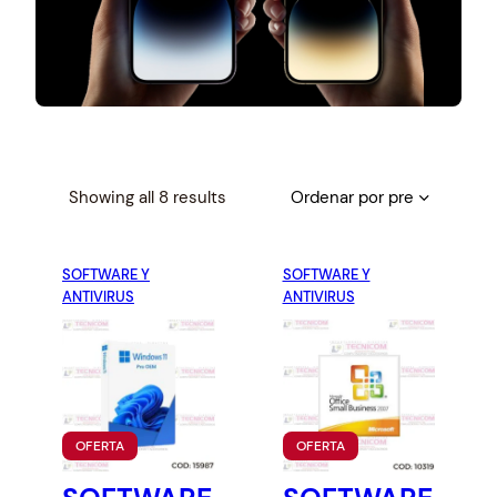
S
Showing all 8 results
o
r
SOFTWARE Y
t
SOFTWARE Y
ANTIVIRUS
ANTIVIRUS
e
d
b
y
p
r
P
P
OFERTA
OFERTA
i
R
R
O
O
c