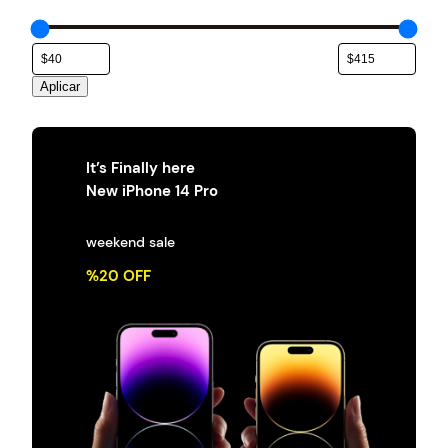
e
g
o
r
Aplicar
í
a
It’s Finally here
New iPhone 14 Pro
weekend sale
%20 OFF