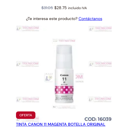
Original
Current
$
31.05
$
28.75
incluido IVA
price
price
¿Te interesa este producto?
Contáctanos
was:
is:
$31.05.
$28.75.
PRODUCTO
OFERTA
EN
TINTA CANON 11 MAGENTA BOTELLA ORIGINAL
OFERTA