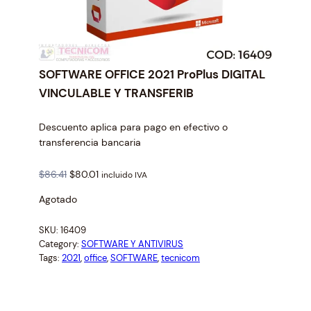
SOFTWARE OFFICE 2021 ProPlus DIGITAL
VINCULABLE Y TRANSFERIB
Descuento aplica para pago en efectivo o
transferencia bancaria
O
C
$
86.41
$
80.01
incluido IVA
r
u
Agotado
i
r
g
r
SKU:
16409
i
e
Category:
SOFTWARE Y ANTIVIRUS
n
n
Tags:
2021
, 
office
, 
SOFTWARE
, 
tecnicom
a
t
l
p
p
r