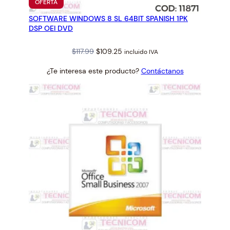
PRODUCTO
OFERTA
EN
SOFTWARE WINDOWS 8 SL 64BIT SPANISH 1PK
OFERTA
DSP OEI DVD
Original
Current
$
117.99
$
109.25
incluido IVA
price
price
¿Te interesa este producto?
Contáctanos
was:
is:
$117.99.
$109.25.