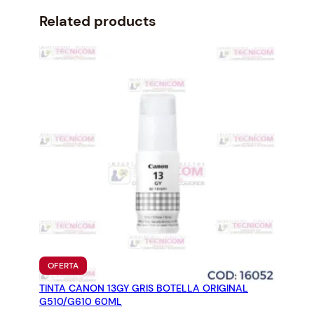
r
i
i
c
Related products
c
e
e
i
w
s
a
:
s
$
:
8
$
0
8
.
6
0
.
1
4
.
1
.
PRODUCTO
OFERTA
EN
TINTA CANON 13GY GRIS BOTELLA ORIGINAL
OFERTA
G510/G610 60ML