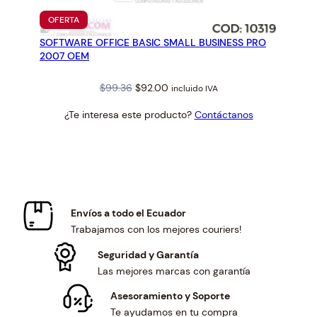
PRODUCTO
OFERTA
EN
SOFTWARE OFFICE BASIC SMALL BUSINESS PRO
OFERTA
2007 OEM
Original
Current
$
99.36
$
92.00
incluido IVA
price
price
¿Te interesa este producto?
Contáctanos
was:
is:
$99.36.
$92.00.
Envíos a todo el Ecuador
Trabajamos con los mejores couriers!
Seguridad y Garantía
Las mejores marcas con garantía
Asesoramiento y Soporte
Te ayudamos en tu compra