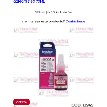
G2160/G3160 70ML
Original
Current
$
13.52
$
12.52
incluido IVA
price
price
¿Te interesa este producto?
Contáctanos
was:
is:
$13.52.
$12.52.
PRODUCTO
OFERTA
EN