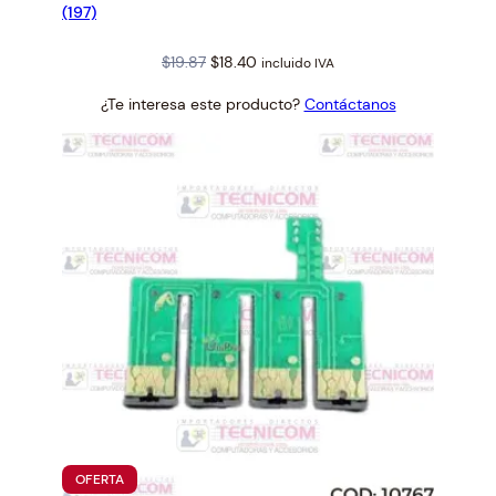
(197)
Original
Current
$
19.87
$
18.40
incluido IVA
price
price
¿Te interesa este producto?
Contáctanos
was:
is:
$19.87.
$18.40.
PRODUCTO
OFERTA
EN