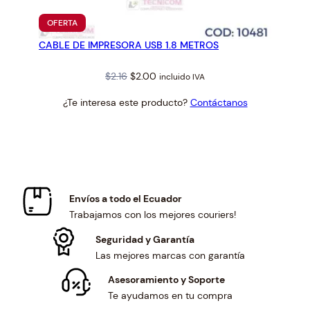
PRODUCTO
OFERTA
EN
CABLE DE IMPRESORA USB 1.8 METROS
OFERTA
Original
Current
$
2.16
$
2.00
incluido IVA
price
price
¿Te interesa este producto?
Contáctanos
was:
is:
$2.16.
$2.00.
Envíos a todo el Ecuador
Trabajamos con los mejores couriers!
Seguridad y Garantía
Las mejores marcas con garantía
Asesoramiento y Soporte
Te ayudamos en tu compra