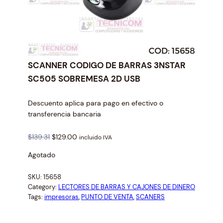
SCANNER CODIGO DE BARRAS 3NSTAR
SC505 SOBREMESA 2D USB
Descuento aplica para pago en efectivo o
transferencia bancaria
O
C
$
139.31
$
129.00
incluido IVA
r
u
Agotado
i
r
g
r
SKU:
15658
i
e
Category:
LECTORES DE BARRAS Y CAJONES DE DINERO
n
n
Tags:
impresoras
, 
PUNTO DE VENTA
, 
SCANERS
a
t
l
p