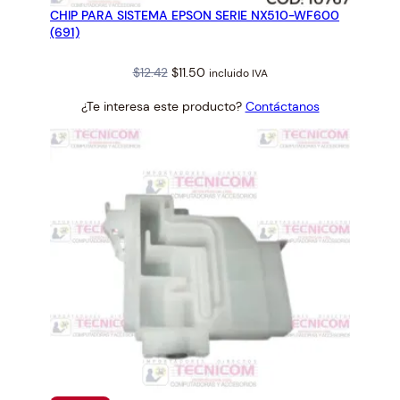
CHIP PARA SISTEMA EPSON SERIE NX510-WF600
OFERTA
(691)
Original
Current
$
12.42
$
11.50
incluido IVA
price
price
¿Te interesa este producto?
Contáctanos
was:
is:
$12.42.
$11.50.