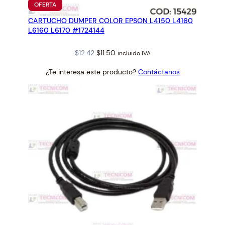
PRODUCTO
OFERTA
EN
CARTUCHO DUMPER COLOR EPSON L4150 L4160
OFERTA
L6160 L6170 #1724144
Original
Current
$
12.42
$
11.50
incluido IVA
price
price
¿Te interesa este producto?
Contáctanos
was:
is:
$12.42.
$11.50.