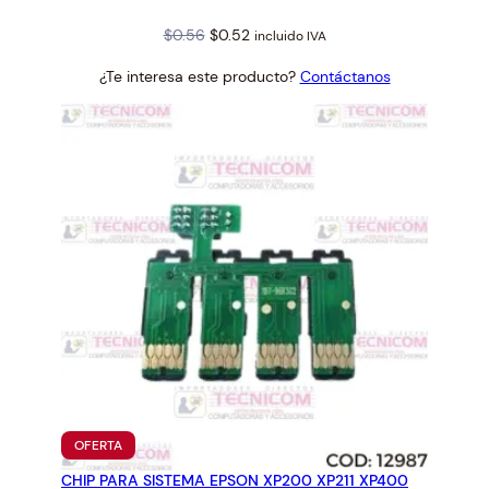
Original
Current
$
0.56
$
0.52
incluido IVA
price
price
¿Te interesa este producto?
Contáctanos
was:
is:
$0.56.
$0.52.
PRODUCTO
OFERTA
EN
CHIP PARA SISTEMA EPSON XP200 XP211 XP400
OFERTA