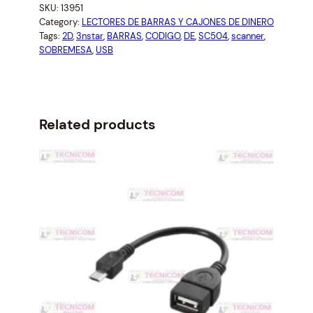
a
t
SKU:
13951
N
l
p
Category:
LECTORES DE BARRAS Y CAJONES DE DINERO
N
p
r
Tags:
2D
, 
3nstar
, 
BARRAS
, 
CODIGO
, 
DE
, 
SC504
, 
scanner
, 
E
r
i
SOBREMESA
, 
USB
R
i
c
C
c
e
e
i
O
w
s
D
Related products
a
:
I
s
$
G
:
1
O
$
0
D
1
2
E
1
.
B
0
0
A
.
1
R
1
.
R
7
.
A
S