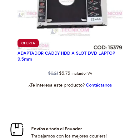
PRODUCTO
OFERTA
EN
ADAPTADOR CADDY HDD A SLOT DVD LAPTOP
OFERTA
9.5mm
Original
Current
$
6.21
$
5.75
incluido IVA
price
price
¿Te interesa este producto?
Contáctanos
was:
is:
$6.21.
$5.75.
Envíos a todo el Ecuador
Trabajamos con los mejores couriers!