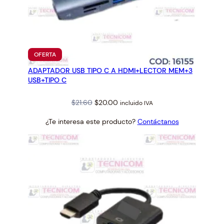
PRODUCTO
OFERTA
EN
ADAPTADOR USB TIPO C A HDMI+LECTOR MEM+3
OFERTA
USB+TIPO C
Original
Current
$
21.60
$
20.00
incluido IVA
price
price
¿Te interesa este producto?
Contáctanos
was:
is:
$21.60.
$20.00.