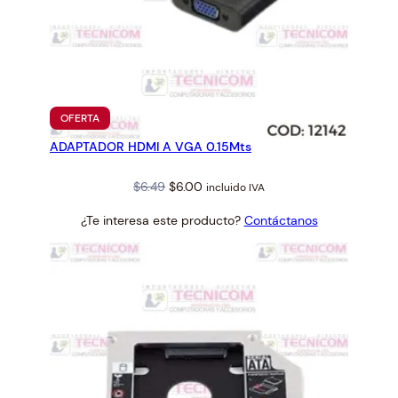
PRODUCTO
OFERTA
EN
ADAPTADOR HDMI A VGA 0.15Mts
OFERTA
Original
Current
$
6.49
$
6.00
incluido IVA
price
price
¿Te interesa este producto?
Contáctanos
was:
is:
$6.49.
$6.00.