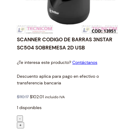
SCANNER CODIGO DE BARRAS 3NSTAR
SC504 SOBREMESA 2D USB
¿Te interesa este producto?
Contáctanos
Descuento aplica para pago en efectivo o
transferencia bancaria
O
C
$
110.17
$
102.01
incluido IVA
r
u
1 disponibles
i
r
g
r
S
-
i
e
C
+
n
n
A