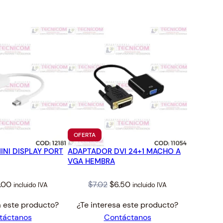
TO
PRODUCTO
OFERTA
EN
NI DISPLAY PORT
ADAPTADOR DVI 24+1 MACHO A
OFERTA
VGA HEMBRA
iginal
Current
Original
Current
.00
$
7.02
$
6.50
incluido IVA
incluido IVA
ice
price
price
price
a este producto?
¿Te interesa este producto?
s:
is:
was:
is:
táctanos
Contáctanos
.73.
$9.00.
$7.02.
$6.50.