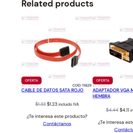
Related products
PRODUCTO
PRODUCTO
OFERTA
OFERTA
EN
EN
CABLE DE DATOS SATA ROJO
OFERTA
ADAPTADOR VGA 
OFERTA
HEMBRA
Original
Current
$
1.33
$
1.23
incluido IVA
Origin
C
$
4.44
$
4.11
i
price
price
¿Te interesa este producto?
price
p
was:
is:
¿Te interesa es
Contáctanos
was:
is
$1.33.
$1.23.
Contáct
$4.44.
$4