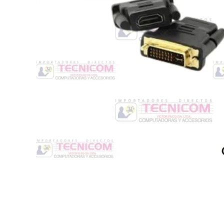
Switche
Monitores y TV
Suministros de Impresión
Punto de Venta
Conver
Accesorios y Periféricos
Adapta
Protección Eléctrica
Repuestos
Software