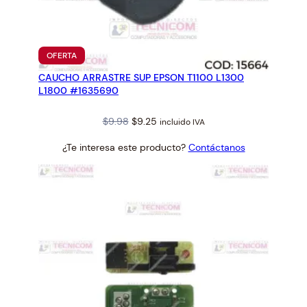
PRODUCTO
OFERTA
EN
CAUCHO ARRASTRE SUP EPSON T1100 L1300
OFERTA
L1800 #1635690
Original
Current
$
9.98
$
9.25
incluido IVA
price
price
¿Te interesa este producto?
Contáctanos
was:
is:
$9.98.
$9.25.