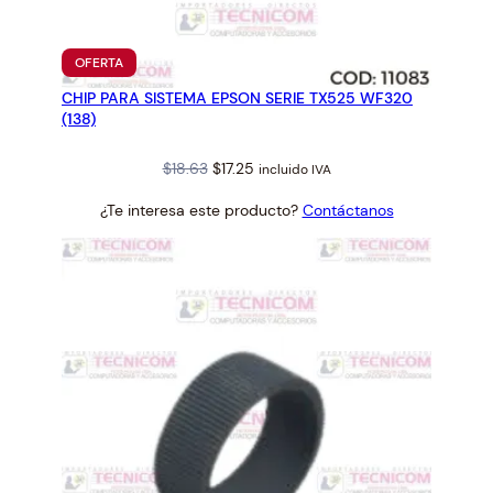
PRODUCTO
OFERTA
EN
CHIP PARA SISTEMA EPSON SERIE TX525 WF320
OFERTA
(138)
Original
Current
$
18.63
$
17.25
incluido IVA
price
price
¿Te interesa este producto?
Contáctanos
was:
is:
$18.63.
$17.25.