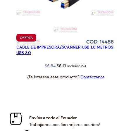
PRODUCTO
OFERTA
EN
CABLE DE IMPRESORA/SCANNER USB 1.8 METROS
OFERTA
USB 3.0
Original
Current
$
5.54
$
5.13
incluido IVA
price
price
¿Te interesa este producto?
Contáctanos
was:
is:
$5.54.
$5.13.
Envíos a todo el Ecuador
Trabajamos con los mejores couriers!