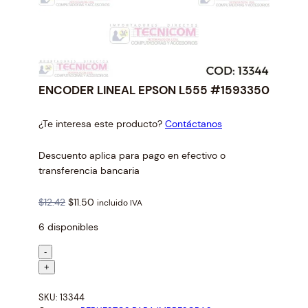
ENCODER LINEAL EPSON L555 #1593350
¿Te interesa este producto?
Contáctanos
Descuento aplica para pago en efectivo o
transferencia bancaria
O
C
$
12.42
$
11.50
incluido IVA
r
u
6 disponibles
i
r
g
r
E
-
i
e
N
+
n
n
C
a
t
SKU:
13344
O
l
p