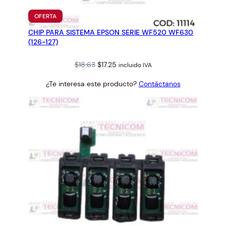
1
PRODUCTO
OFERTA
5
EN
CHIP PARA SISTEMA EPSON SERIE WF520 WF630
OFERTA
9
(126-127)
3
3
Original
Current
$
18.63
$
17.25
incluido IVA
5
price
price
0
¿Te interesa este producto?
Contáctanos
was:
is:
c
$18.63.
$17.25.
a
n
t
i
d
a
d