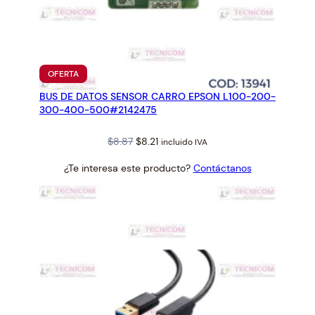
PRODUCTO
OFERTA
EN
BUS DE DATOS SENSOR CARRO EPSON L100-200-
OFERTA
300-400-500#2142475
Original
Current
$
8.87
$
8.21
incluido IVA
price
price
¿Te interesa este producto?
Contáctanos
was:
is:
$8.87.
$8.21.