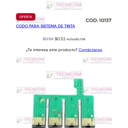
N
L
3
PRODUCTO
OFERTA
1
EN
CODO PARA SISTEMA DE TINTA
OFERTA
1
0
Original
Current
$
0.56
$
0.52
incluido IVA
L
price
price
3
¿Te interesa este producto?
Contáctanos
was:
is:
1
$0.56.
$0.52.
5
0
#
2
1
8
9
4
7
4