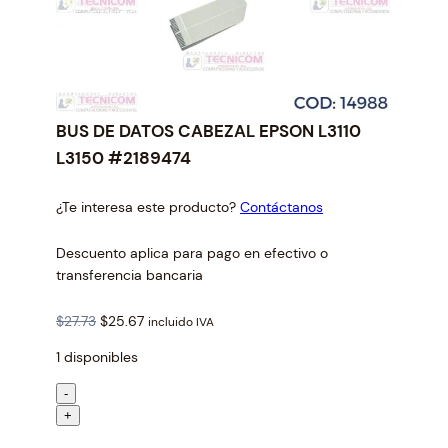
BUS DE DATOS CABEZAL EPSON L3110
L3150 #2189474
¿Te interesa este producto?
Contáctanos
Descuento aplica para pago en efectivo o
transferencia bancaria
O
C
$
27.73
$
25.67
incluido IVA
r
u
1 disponibles
i
r
g
r
B
-
i
e
U
+
n
n
S