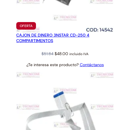
PRODUCTO
OFERTA
EN
CAJON DE DINERO 3NSTAR CD-250 4
OFERTA
COMPARTIMENTOS
Original
Current
$
51.84
$
48.00
incluido IVA
price
price
¿Te interesa este producto?
Contáctanos
was:
is:
$51.84.
$48.00.