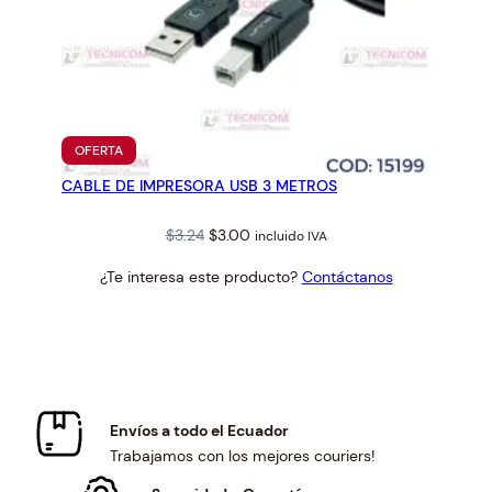
PRODUCTO
OFERTA
EN
CABLE DE IMPRESORA USB 3 METROS
OFERTA
Original
Current
$
3.24
$
3.00
incluido IVA
price
price
¿Te interesa este producto?
Contáctanos
was:
is:
$3.24.
$3.00.
Envíos a todo el Ecuador
Trabajamos con los mejores couriers!