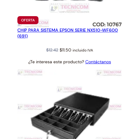
c
a
n
PRODUCTO
OFERTA
t
EN
CHIP PARA SISTEMA EPSON SERIE NX510-WF600
OFERTA
i
(691)
d
a
Original
Current
$
12.42
$
11.50
incluido IVA
d
price
price
¿Te interesa este producto?
Contáctanos
was:
is:
$12.42.
$11.50.