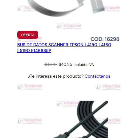
PRODUCTO
OFERTA
EN
BUS DE DATOS SCANNER EPSON L4150 L4160
OFERTA
L5190 E146835P
Original
Current
$
43.47
$
40.25
incluido IVA
price
price
¿Te interesa este producto?
Contáctanos
was:
is:
$43.47.
$40.25.