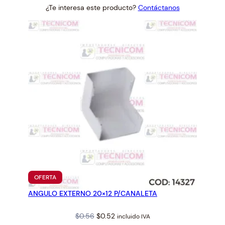
¿Te interesa este producto?
Contáctanos
was:
is:
$4.44.
$4.11.
PRODUCTO
OFERTA
EN
ANGULO EXTERNO 20×12 P/CANALETA
OFERTA
Original
Current
$
0.56
$
0.52
incluido IVA