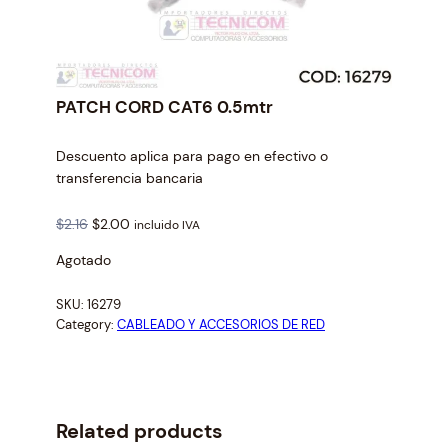
PATCH CORD CAT6 0.5mtr
Descuento aplica para pago en efectivo o
transferencia bancaria
O
C
$
2.16
$
2.00
incluido IVA
r
u
Agotado
i
r
g
r
SKU:
16279
i
e
Category:
CABLEADO Y ACCESORIOS DE RED
n
n
a
t
l
p
p
r
r
i
Related products
i
c