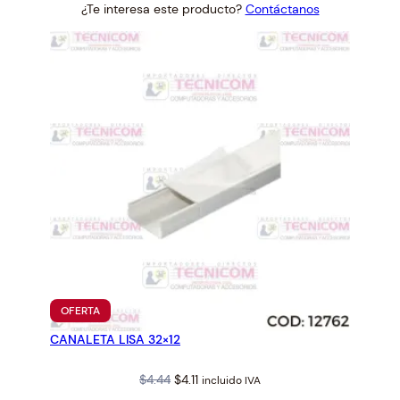
¿Te interesa este producto?
Contáctanos
was:
is:
$0.62.
$0.58.
PRODUCTO
OFERTA
EN
CANALETA LISA 32×12
OFERTA
Original
Current
$
4.44
$
4.11
incluido IVA
price
price