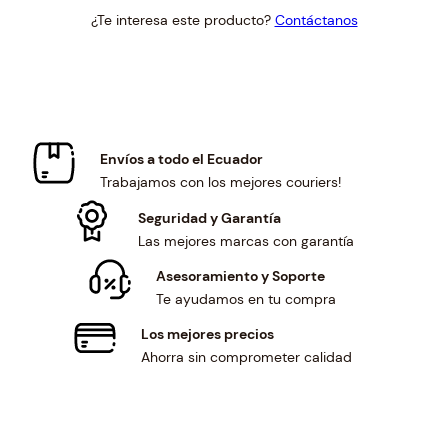
price
price
¿Te interesa este producto?
Contáctanos
was:
is:
$0.56.
$0.52.
Envíos a todo el Ecuador
Trabajamos con los mejores couriers!
Seguridad y Garantía
Las mejores marcas con garantía
Asesoramiento y Soporte
Te ayudamos en tu compra
Los mejores precios
Ahorra sin comprometer calidad