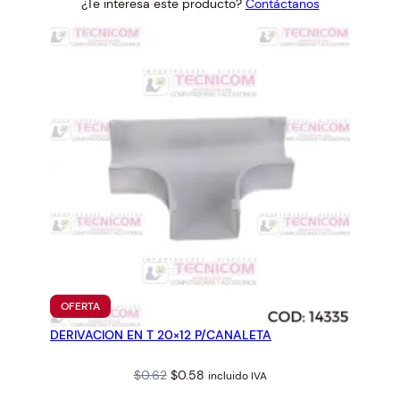
¿Te interesa este producto?
Contáctanos
was:
is:
$1.44.
$1.33.
PRODUCTO
OFERTA
EN
DERIVACION EN T 20×12 P/CANALETA
OFERTA
Original
Current
$
0.62
$
0.58
incluido IVA
price
price