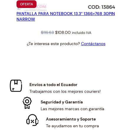
PRODUCTO
OFERTA
EN
PANTALLA PARA NOTEBOOK 13.3″ 1366×768 30PIN
OFERTA
NARROW
Original
Current
$
116.63
$
108.00
incluido IVA
price
price
¿Te interesa este producto?
Contáctanos
was:
is:
$116.63.
$108.00.
Envíos a todo el Ecuador
Trabajamos con los mejores couriers!
Seguridad y Garantía
Las mejores marcas con garantía
Asesoramiento y Soporte
Te ayudamos en tu compra