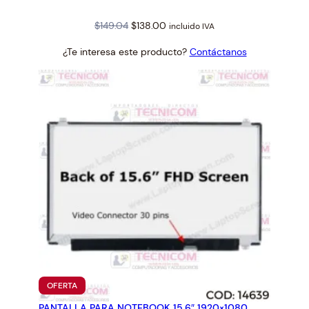
Original
Current
$
149.04
$
138.00
incluido IVA
price
price
¿Te interesa este producto?
Contáctanos
was:
is:
$149.04.
$138.00.
PRODUCTO
OFERTA
EN
PANTALLA PARA NOTEBOOK 15.6″ 1920×1080
OFERTA