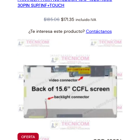
30PIN SUP/INF+TOUCH
Original
Current
$
185.06
$
171.35
incluido IVA
price
price
¿Te interesa este producto?
Contáctanos
was:
is:
$185.06.
$171.35.
PRODUCTO
OFERTA