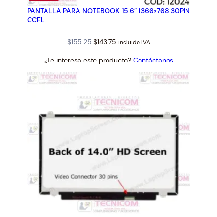
EN
PANTALLA PARA NOTEBOOK 15.6″ 1366×768 30PIN
OFERTA
CCFL
Original
Current
$
155.25
$
143.75
incluido IVA
price
price
¿Te interesa este producto?
Contáctanos
was:
is:
$155.25.
$143.75.