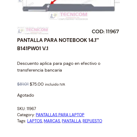
PANTALLA PARA NOTEBOOK 14.1″
B141PW01 V.1
Descuento aplica para pago en efectivo o
transferencia bancaria
O
C
$
81.01
$
75.00
incluido IVA
r
u
Agotado
i
r
g
r
SKU:
11967
i
e
Category:
PANTALLAS PARA LAPTOP
n
n
Tags:
LAPTOS
, 
MARCAS
, 
PANTALLA
, 
REPUESTO
a
t
l
p