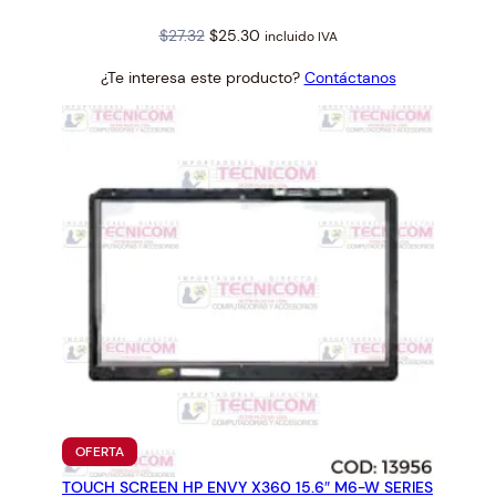
Original
Current
$
27.32
$
25.30
incluido IVA
price
price
¿Te interesa este producto?
Contáctanos
was:
is:
$27.32.
$25.30.
PRODUCTO
OFERTA
EN
TOUCH SCREEN HP ENVY X360 15.6″ M6-W SERIES
OFERTA