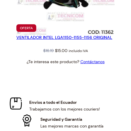
PRODUCTO
OFERTA
EN
VENTILADOR INTEL LGA1150-1155-1156 ORIGINAL
OFERTA
Original
Current
$
16.19
$
15.00
incluido IVA
price
price
¿Te interesa este producto?
Contáctanos
was:
is:
$16.19.
$15.00.
Envíos a todo el Ecuador
Trabajamos con los mejores couriers!
Seguridad y Garantía
Las mejores marcas con garantía