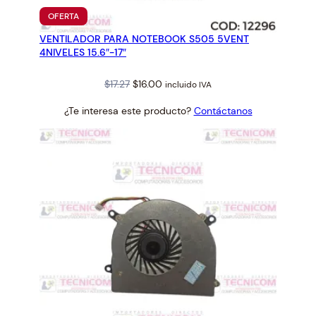
PRODUCTO
OFERTA
EN
VENTILADOR PARA NOTEBOOK S505 5VENT
OFERTA
4NIVELES 15.6″-17″
Original
Current
$
17.27
$
16.00
incluido IVA
price
price
¿Te interesa este producto?
Contáctanos
was:
is:
$17.27.
$16.00.