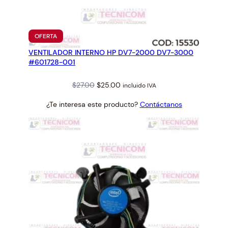
PRODUCTO
OFERTA
EN
VENTILADOR INTERNO HP DV7-2000 DV7-3000
OFERTA
#601728-001
Original
Current
$
27.00
$
25.00
incluido IVA
price
price
¿Te interesa este producto?
Contáctanos
was:
is:
$27.00.
$25.00.