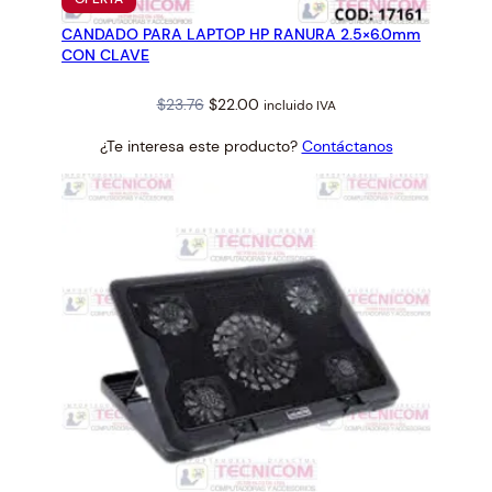
EN
CANDADO PARA LAPTOP HP RANURA 2.5×6.0mm
OFERTA
CON CLAVE
Original
Current
$
23.76
$
22.00
incluido IVA
price
price
¿Te interesa este producto?
Contáctanos
was:
is:
$23.76.
$22.00.