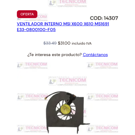
PRODUCTO
OFERTA
EN
VENTILADOR INTERNO MSI X600 X610 MS1691
OFERTA
E33-0800100-F05
Original
Current
$
33.49
$
31.00
incluido IVA
price
price
¿Te interesa este producto?
Contáctanos
was:
is:
$33.49.
$31.00.