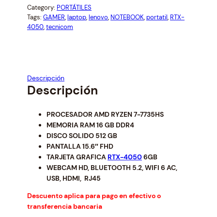
i
e
Category:
PORTÁTILES
n
n
Tags:
GAMER
, 
laptop
, 
lenovo
, 
NOTEBOOK
, 
portatil
, 
RTX-
a
t
4050
, 
tecnicom
l
p
p
r
r
i
i
c
c
e
Descripción
e
i
Descripción
w
s
a
:
PROCESADOR AMD RYZEN 7-7735HS
s
$
MEMORIA RAM 16 GB DDR4
:
1
DISCO SOLIDO 512 GB
$
2
PANTALLA 15.6″ FHD
1
9
TARJETA GRAFICA
RTX-4050
6GB
3
5
WEBCAM HD, BLUETOOTH 5.2, WIFI 6 AC,
9
.
USB, HDMI, RJ45
8
0
.
0
Descuento aplica para pago en efectivo o
6
.
transferencia bancaria
1