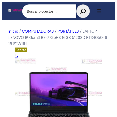
Buscar
Inicio
/
COMPUTADORAS
/
PORTÁTILES
/ LAPTOP
LENOVO IP Gam3 R7-7735HS 16GB 512SSD RTX4050-6
15.6″ W11H
¡Oferta!
🔍