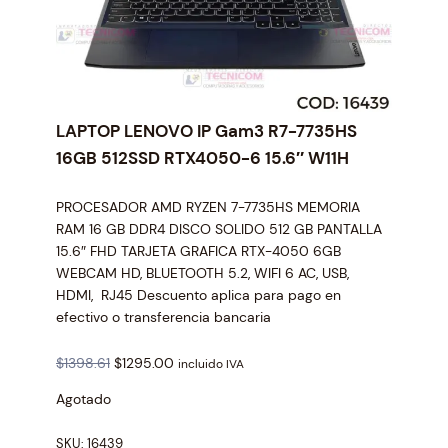
LAPTOP LENOVO IP Gam3 R7-7735HS
16GB 512SSD RTX4050-6 15.6″ W11H
PROCESADOR AMD RYZEN 7-7735HS MEMORIA
RAM 16 GB DDR4 DISCO SOLIDO 512 GB PANTALLA
15.6″ FHD TARJETA GRAFICA RTX-4050 6GB
WEBCAM HD, BLUETOOTH 5.2, WIFI 6 AC, USB,
HDMI, RJ45 Descuento aplica para pago en
efectivo o transferencia bancaria
O
C
$
1398.61
$
1295.00
incluido IVA
r
u
Agotado
i
r
g
r
SKU:
16439