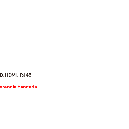
2
.
4
8
.
3
7
.
7
.
B, HDMI, RJ45
erencia bancaria