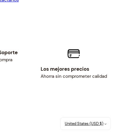
7.00.
$25.00.
Soporte
compra
Los mejores precios
Ahorra sin comprometer calidad
United States (USD $)