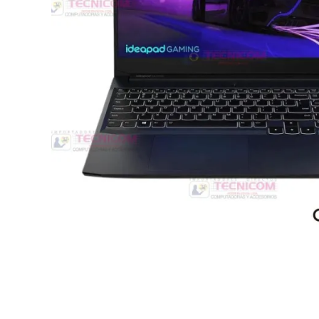
Switche
Monitores y TV
Suministros de Impresión
Punto de Venta
Conver
Accesorios y Periféricos
Adapta
Protección Eléctrica
Repuestos
Software