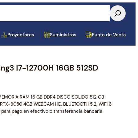
Proyectores
Suministros
Punto de Venta
g3 I7-12700H 16GB 512SD
Tablets y Celulares
Almacenamiento Interno
Conectividad USB
Accesorios para Monitor y TV
Toners y Cintas
Papel y Etiquetas POS
Dispositivos de Audio y
UPS y APS
Repuestos para Laptop
Componentes Varios
Cajas de Mantenimin
Estuches, Mochilas y
Baterias para UPS
Repuestos para Impre
Video
Pad
MEMORIA RAM 16 GB DDR4 DISCO SOLIDO 512 GB
 RTX-3050 4GB WEBCAM HD, BLUETOOTH 5.2, WIFI 6
para pago en efectivo o transferencia bancaria
Tarjetas de Video
Cableado y Accesorios de