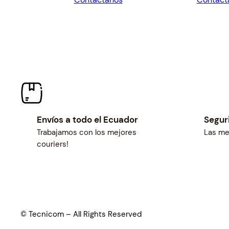
$27.00.
$25.00.
$27.00.
Envíos a todo el Ecuador
Segur
Trabajamos con los mejores
Las me
couriers!
© Tecnicom – All Rights Reserved