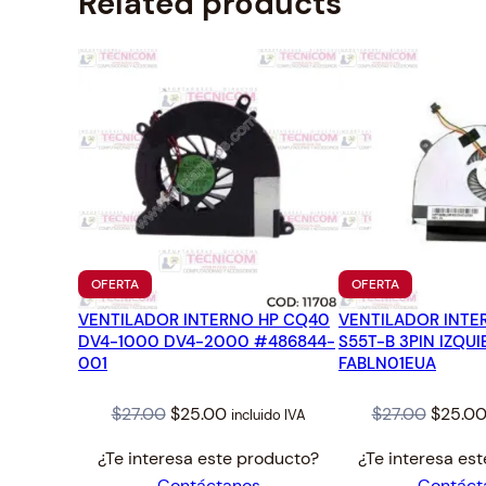
Related products
PRODUCTO
PRODUCTO
OFERTA
OFERTA
EN
EN
VENTILADOR INTERNO HP CQ40
OFERTA
VENTILADOR INTE
OFERTA
DV4-1000 DV4-2000 #486844-
S55T-B 3PIN IZQU
001
FABLN01EUA
Original
Current
Origina
$
27.00
$
25.00
$
27.00
$
25.0
incluido IVA
price
price
price
¿Te interesa este producto?
¿Te interesa es
was:
is:
was:
Contáctanos
Contáct