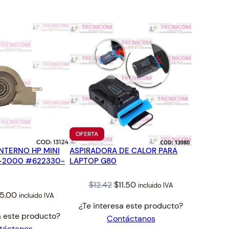
TO
PRODUCTO
OFERTA
EN
NTERNO HP MINI
ASPIRADORA DE CALOR PARA
OFERTA
0-2000 #622330-
LAPTOP G80
Original
Current
$
12.42
$
11.50
incluido IVA
iginal
Current
5.00
incluido IVA
price
price
¿Te interesa este producto?
ice
price
was:
is:
a este producto?
Contáctanos
s:
is:
$12.42.
$11.50.
táctanos