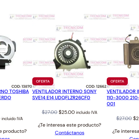
PRODUCTO
PRODUC
OFERTA
OFERTA
EN
EN
RNO TOSHIBA
VENTILADOR INTERNO SONY
OFERTA
VENTILADOR I
OFERTA
IERDO
SVE14 E14 UDQFLZR26CF0
110-3000 21
001
Original
Current
$
27.00
$
25.00
incluido IVA
l
Current
Or
0
$
27.00
$
2
incluido IVA
price
price
¿Te interesa este producto?
price
pr
was:
is:
te producto?
¿Te interes
Contáctanos
is:
wa
$27.00.
$25.00.
anos
Con