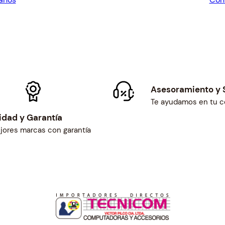
$25.00.
$2
Asesoramiento y 
Te ayudamos en tu 
idad y Garantía
jores marcas con garantía