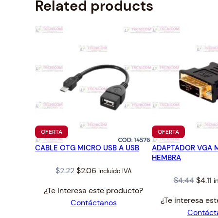
Related products
PRODUCTO
PRODUCTO
OFERTA
OFERTA
EN
EN
CABLE OTG MICRO USB A USB
OFERTA
ADAPTADOR VGA 
OFERTA
HEMBRA
Original
Current
$
2.22
$
2.06
incluido IVA
Origin
C
$
4.44
$
4.11
i
price
price
¿Te interesa este producto?
price
p
was:
is:
¿Te interesa es
Contáctanos
was:
is
$2.22.
$2.06.
Contáct
$4.44.
$4