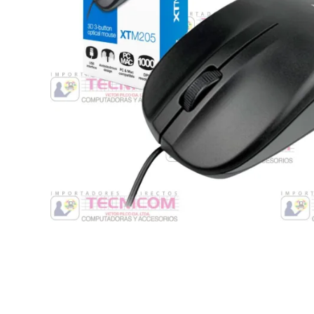
Switche
Monitores y TV
Suministros de Impresión
Punto de Venta
Conver
Accesorios y Periféricos
Adapta
Protección Eléctrica
Repuestos
Software