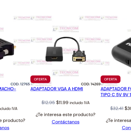
PRODUCTO
PRODUC
OFERTA
OFERTA
EN
EN
MACHO-
ADAPTADOR VGA A HDMI
OFERTA
ADAPTADOR F
OFERTA
TIPO C 5V 9V 
Original
Current
$
12.95
$
11.99
incluido IVA
al
urrent
Ori
$
32.41
$
3
ncluido IVA
price
price
¿Te interesa este producto?
rice
pri
was:
is:
te producto?
¿Te interes
Contáctanos
:
wa
$12.95.
$11.99.
anos
Con
.11.
$32