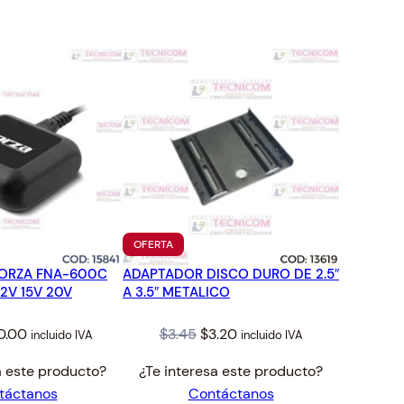
TO
PRODUCTO
OFERTA
EN
ORZA FNA-600C
ADAPTADOR DISCO DURO DE 2.5″
OFERTA
12V 15V 20V
A 3.5″ METALICO
ginal
Current
Original
Current
0.00
$
3.45
$
3.20
incluido IVA
incluido IVA
ce
price
price
price
a este producto?
¿Te interesa este producto?
s:
is:
was:
is:
táctanos
Contáctanos
.41.
$30.00.
$3.45.
$3.20.