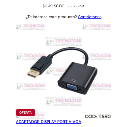
Original
Current
$
6.49
$
6.00
incluido IVA
price
price
¿Te interesa este producto?
Contáctanos
was:
is:
$6.49.
$6.00.
PRODUCTO
OFERTA
EN
ADAPTADOR DISPLAY PORT A VGA
OFERTA