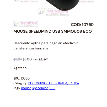
MOUSE SPEEDMIND USB SMMOU09 ECO
Descuento aplica para pago en efectivo o
transferencia bancaria
O
C
$
3.24
$
3.00
incluido IVA
r
u
Agotado
i
r
g
r
SKU:
10760
i
e
Category:
DISPOSITIVOS DE ENTRADA/SALIDA
n
n
Tags:
mouse
, 
speedmind
, 
USB
a
t
l
p
p
r
r
i