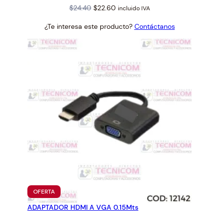
Original
Current
$
24.40
$
22.60
incluido IVA
price
price
¿Te interesa este producto?
Contáctanos
was:
is:
$24.40.
$22.60.
PRODUCTO
OFERTA
EN
ADAPTADOR HDMI A VGA 0.15Mts
OFERTA