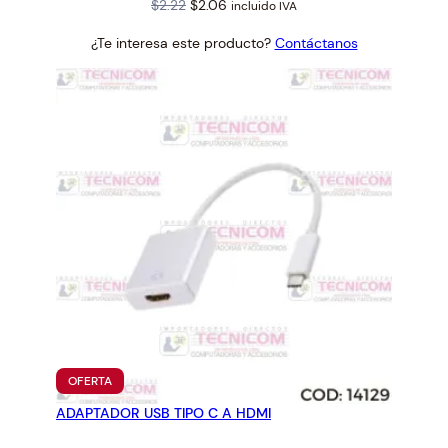
Original
Current
$
2.22
$
2.06
incluido IVA
price
price
¿Te interesa este producto?
Contáctanos
was:
is:
$2.22.
$2.06.
PRODUCTO
OFERTA
EN
ADAPTADOR USB TIPO C A HDMI
OFERTA