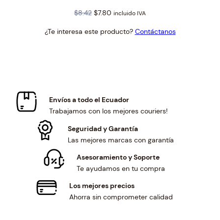
Original
Current
$
8.42
$
7.80
incluido IVA
price
price
¿Te interesa este producto?
Contáctanos
was:
is:
$8.42.
$7.80.
Envíos a todo el Ecuador
Trabajamos con los mejores couriers!
Seguridad y Garantía
Las mejores marcas con garantía
Asesoramiento y Soporte
Te ayudamos en tu compra
Los mejores precios
Ahorra sin comprometer calidad