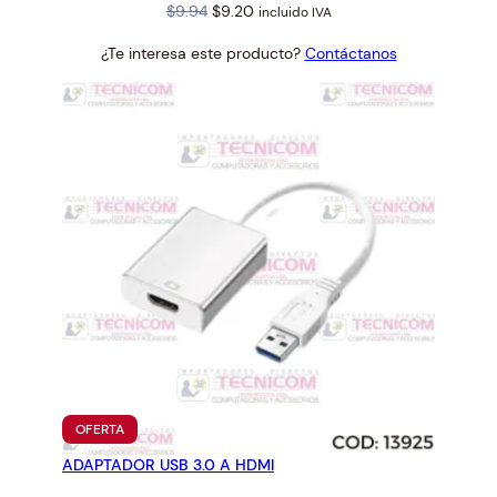
Original
Current
$
9.94
$
9.20
incluido IVA
price
price
¿Te interesa este producto?
Contáctanos
was:
is:
$9.94.
$9.20.
PRODUCTO
OFERTA
EN
ADAPTADOR USB 3.0 A HDMI
OFERTA