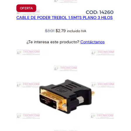
A
PRODUCTO
OFERTA
EN
V
CABLE DE PODER TREBOL 1.5MTS PLANO 3 HILOS
OFERTA
G
A
Original
Current
$
3.01
$
2.79
incluido IVA
c
price
price
a
¿Te interesa este producto?
Contáctanos
was:
is:
n
$3.01.
$2.79.
t
i
d
a
d