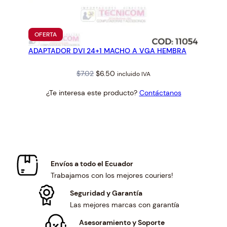
PRODUCTO
OFERTA
EN
ADAPTADOR DVI 24+1 MACHO A VGA HEMBRA
OFERTA
Original
Current
$
7.02
$
6.50
incluido IVA
price
price
¿Te interesa este producto?
Contáctanos
was:
is:
$7.02.
$6.50.
Envíos a todo el Ecuador
Trabajamos con los mejores couriers!
Seguridad y Garantía
Las mejores marcas con garantía
Asesoramiento y Soporte