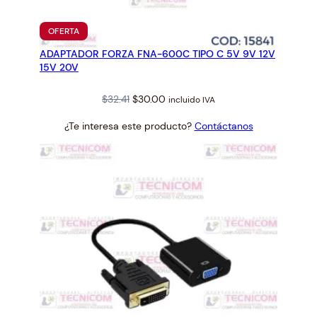
PRODUCTO
OFERTA
EN
ADAPTADOR FORZA FNA-600C TIPO C 5V 9V 12V
OFERTA
15V 20V
Original
Current
$
32.41
$
30.00
incluido IVA
price
price
¿Te interesa este producto?
Contáctanos
was:
is:
$32.41.
$30.00.