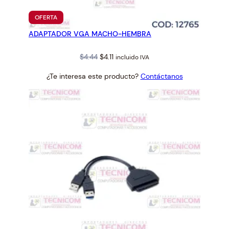
PRODUCTO
OFERTA
EN
ADAPTADOR VGA MACHO-HEMBRA
OFERTA
Original
Current
$
4.44
$
4.11
incluido IVA
price
price
¿Te interesa este producto?
Contáctanos
was:
is:
$4.44.
$4.11.