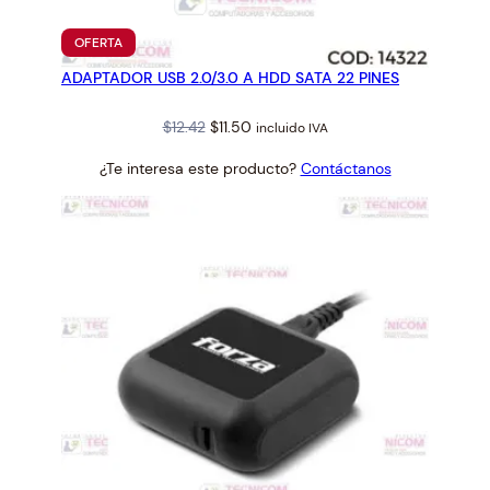
PRODUCTO
OFERTA
EN
ADAPTADOR USB 2.0/3.0 A HDD SATA 22 PINES
OFERTA
Original
Current
$
12.42
$
11.50
incluido IVA
price
price
¿Te interesa este producto?
Contáctanos
was:
is:
$12.42.
$11.50.