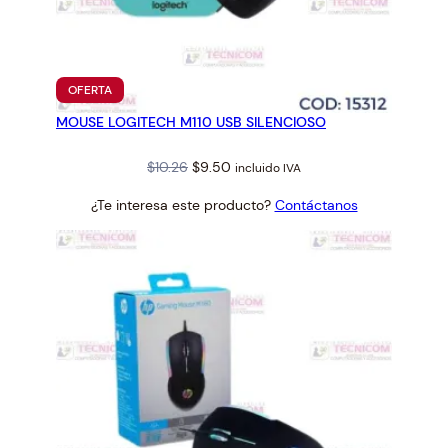
PRODUCTO
OFERTA
EN
MOUSE LOGITECH M110 USB SILENCIOSO
OFERTA
Original
Current
$
10.26
$
9.50
incluido IVA
price
price
¿Te interesa este producto?
Contáctanos
was:
is:
$10.26.
$9.50.