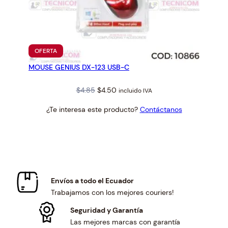
PRODUCTO
OFERTA
EN
MOUSE GENIUS DX-123 USB-C
OFERTA
Original
Current
$
4.85
$
4.50
incluido IVA
price
price
¿Te interesa este producto?
Contáctanos
was:
is:
$4.85.
$4.50.
Envíos a todo el Ecuador
Trabajamos con los mejores couriers!
Seguridad y Garantía
Las mejores marcas con garantía