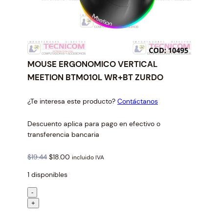
MOUSE ERGONOMICO VERTICAL
MEETION BTM010L WR+BT ZURDO
¿Te interesa este producto?
Contáctanos
Descuento aplica para pago en efectivo o
transferencia bancaria
O
C
$
19.44
$
18.00
incluido IVA
r
u
1 disponibles
i
r
g
r
M
-
i
e
O
+
n
n
U