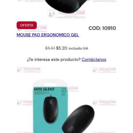
B
T
Z
U
PRODUCTO
OFERTA
EN
R
MOUSE PAD ERGONOMICO GEL
OFERTA
D
O
Original
Current
$
5.61
$
5.20
incluido IVA
c
price
price
¿Te interesa este producto?
Contáctanos
a
was:
is:
n
$5.61.
$5.20.
t
i
d
a
d