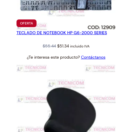
A
L
M
E
PRODUCTO
OFERTA
EN
E
TECLADO DE NOTEBOOK HP G6-2000 SERIES
OFERTA
T
I
Original
Current
$
55.44
$
51.34
incluido IVA
O
price
price
N
¿Te interesa este producto?
Contáctanos
was:
is:
B
$55.44.
$51.34.
T
M
0
1
0
L
W
R
+