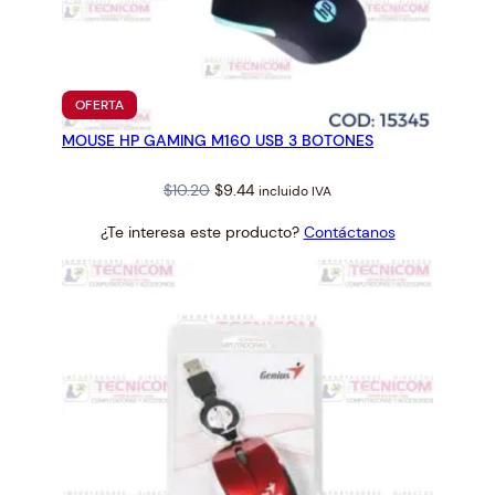
PRODUCTO
OFERTA
EN
MOUSE HP GAMING M160 USB 3 BOTONES
OFERTA
Original
Current
$
10.20
$
9.44
incluido IVA
price
price
¿Te interesa este producto?
Contáctanos
was:
is:
$10.20.
$9.44.